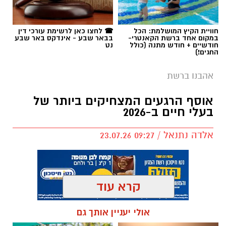
חוויית הקיץ המושלמת: הכל
☎ לחצו כאן לרשימת עורכי דין
במקום אחד ברשת הקאנטרי-
בבאר שבע - אינדקס באר שבע
חודשיים + חודש מתנה (כולל
נט
החגים!)
אהבנו ברשת
אוסף הרגעים המצחיקים ביותר של
בעלי חיים ב-2026
אלדה נתנאל / 09:27 23.07.26
קרא עוד
תגים:
בעלי חיים
אולי יעניין אותך גם