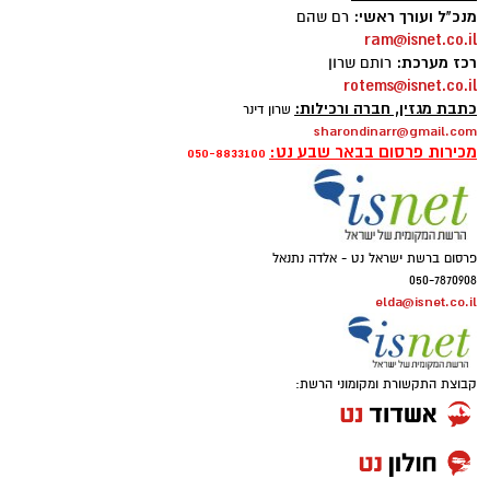
מנכ"ל ועורך ראשי:
רם שהם
ram@isnet.co.il
רכז מערכת:
רותם שרון
משרדים למכירה>>>
rotems@isnet.co.il
כתבת מגזין, חברה ורכילות:
שרון דינר
sharondinarr@gmail.com
להורדת אפליקציה של באר שבע נט לחצו כאן
מכירות פרסום בבאר שבע נט:
050-8833100
אנו מכבדים זכויות יוצרים ועושים מאמץ לאתר את
בעלי הזכויות בצילומים המגיעים לידינו. אם זיהיתים
פרסום ברשת ישראל נט - אלדה נתנאל
בפרסומינו צילום שיש לכם זכויות בו, אתם רשאים
050-7870908
לפנות אלינו ולבקש לחדול מהשימוש באמצעות
elda@isnet.co.il
כתובת המייל:ram@isnet.co.il
קבוצת התקשורת ומקומוני הרשת: