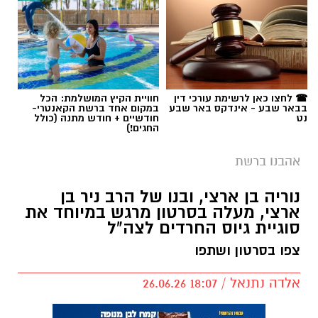
☎ לחצו כאן לרשימת עורכי דין
חוויית הקיץ המושלמת: הכל
בבאר שבע - אינדקס באר שבע
במקום אחד ברשת הקאנטרי-
נט
חודשיים + חודש מתנה (כולל
החגים!)
אהבנו ברשת
נוריה בן ארצי, ובנו של הרב ניר בן
ארצי, מעלה בסרטון מרגש במיוחד את
סוגיית גיוס החרדים לצה"ל
צפו בסרטון ושתפו
כל הפרטים על נדל"ן בבאר שבע
אלדה נתנאל / 18:07 26.06.26
להורדת אפליקציה של באר שבע נט לחצו כאן