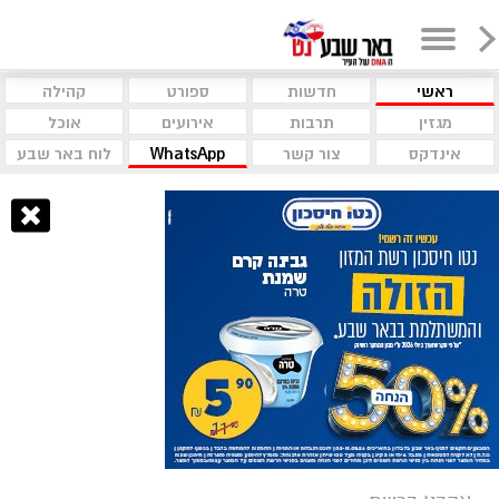
ראשי
חדשות
ספורט
קהילה
מגזין
תרבות
אירועים
אוכל
אינדקס
צור קשר
WhatsApp
לוח באר שבע