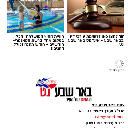
☎ לחצו כאן לרשימת עורכי דין
חוויית הקיץ המושלמת: הכל
בבאר שבע - אינדקס באר שבע
במקום אחד ברשת הקאנטרי-
נט
חודשיים + חודש מתנה (כולל
החגים!)
טוען כתבה...
צוות באר שבע נט:
מנכ"ל ועורך ראשי:
רם שהם
ram@isnet.co.il
רכז מערכת:
רותם שרון