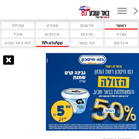
ראשי
חדשות
ספורט
קהילה
מגזין
תרבות
אירועים
אוכל
אינדקס
צור קשר
WhatsApp
לוח באר שבע