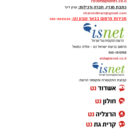
rotems@isnet.co.il
כתבת מגזין, חברה ורכילות:
שרון דינר
sharondinarr@gmail.com
מכירות פרסום בבאר שבע נט:
050-8833100
פרסום ברשת ישראל נט - אלדה נתנאל
050-7870908
elda@isnet.co.il
קבוצת התקשורת ומקומוני הרשת: