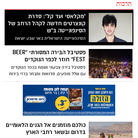
תרבות
"מקלאסי ועד קל": סדרת
קונצרטים חדשה לקהל הרחב של
הסינפונייטה ב"ש
הסינפונייטה הישראלית באר שבע יוצאת
בסדרה חדשה שעוצבה במיוחד לקהל הרחב!
"מקלאסי ועד קל" מגישה קשת אירועים
פסטיבל הבירה המסורתי "BEER
מוסיקליים בשיתופי פעולה עם מיטב האומנים
FEST" חוזר לכפר הנוקדים
והסולנים הישראליים שיבצעו יצירות מופת
פסטיבל בירה צבעוני ושמח בכפר הנוקדים
מרגשות
עם שלל מופעים, סדנאות ומבחר ברזי בירות
קראפט מכל העולם
כולכם מוזמנים אל הגנים הלאומיים
בדרום ובשאר רחבי הארץ