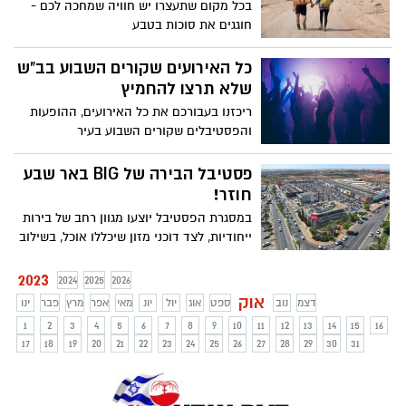
בכל מקום שתעצרו יש חוויה שמחכה לכם -
חוגגים את סוכות בטבע
כל האירועים שקורים השבוע בב"ש
שלא תרצו להחמיץ
ריכזנו בעבורכם את כל האירועים, ההופעות
והפסטיבלים שקורים השבוע בעיר
פסטיבל הבירה של BIG באר שבע
חוזר!
במסגרת הפסטיבל יוצעו מגוון רחב של בירות
ייחודיות, לצד דוכני מזון שיכללו אוכל, בשילוב
מוזיקה טובה והופעות. הכניסה חופשית
2023
2024
2025
2026
אוק
דצמ
נוב
ספט
אוג
יול
יונ
מאי
אפר
מרץ
פבר
ינו
1
2
3
4
5
6
7
8
9
10
11
12
13
14
15
16
17
18
19
20
21
22
23
24
25
26
27
28
29
30
31