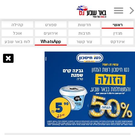
ראשי
חדשות
ספורט
קהילה
מגזין
תרבות
אירועים
אוכל
אינדקס
צור קשר
WhatsApp
לוח באר שבע