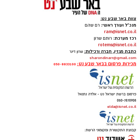
צוות באר שבע נט:
מנכ"ל ועורך ראשי:
רם שהם
ram@isnet.co.il
רכז מערכת:
רותם שרון
rotems@isnet.co.il
כתבת מגזין, חברה ורכילות:
שרון דינר
sharondinarr@gmail.com
מכירות פרסום בבאר שבע נט:
050-8833100
פרסום ברשת ישראל נט - אלדה נתנאל
050-7870908
elda@isnet.co.il
קבוצת התקשורת ומקומוני הרשת: