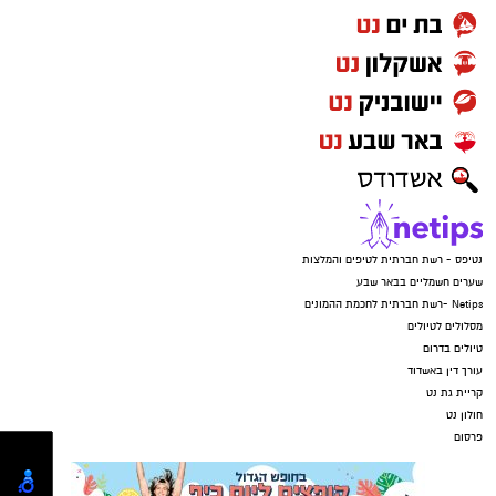
נטיפס - רשת חברתית לטיפים והמלצות
שערים חשמליים בבאר שבע
Netips -רשת חברתית לחכמת ההמונים
מסלולים לטיולים
טיולים בדרום
עורך דין באשדוד
קריית גת נט
חולון נט
פרסום