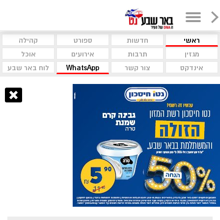
ראשי
חדשות
ספורט
קהילה
מגזין
תרבות
אירועים
אוכל
אינדקס
צור קשר
WhatsApp
לוח באר שבע