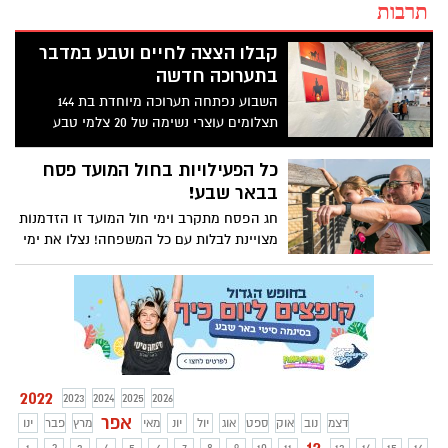
תרבות
קבלו הצצה לחיים וטבע במדבר
בתערוכה חדשה
השבוע נפתחה תערוכה מיוחדת בת 144
תצלומים עוצרי נשימה של 20 צלמי טבע
תושבי הנגב בהשתתפות עשרות מבקרים.
התערוכה "ארץ בראשית" שמוצגת ללא עלות
כל הפעילויות בחול המועד פסח
לציבור הרחב במרכז מבקרים 'חלב בראשית'
בבאר שבע!
בתארבין א-צאנע, מעוררת חשיבה ומבקשת
חג הפסח מתקרב וימי חול המועד זו הזדמנות
להציג זוויות אחרות להסתכל על החיים בנגב
מצויינת לבלות עם כל המשפחה! נצלו את ימי
שתפסו צלמים בדואים ויהודים בעדשת
החג וצאו ליהנות, במיוחד לשם כך אנו ב'באר
המצלמה
שבע נט' ריכזנו עבורכם את שלל האטרקציות
והפעילויות בבאר שבע והסביבה, חג שמח!
2022
2023
2024
2025
2026
אפר
דצמ
נוב
אוק
ספט
אוג
יול
יונ
מאי
מרץ
פבר
ינו