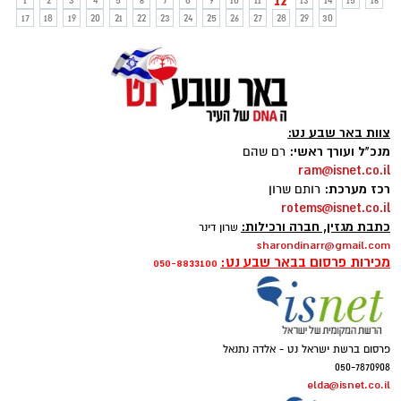
12
1
2
3
4
5
6
7
8
9
10
11
13
14
15
16
17
18
19
20
21
22
23
24
25
26
27
28
29
30
צוות באר שבע נט:
מנכ"ל ועורך ראשי:
רם שהם
ram@isnet.co.il
רכז מערכת:
רותם שרון
rotems@isnet.co.il
כתבת מגזין, חברה ורכילות:
שרון דינר
sharondinarr@gmail.com
מכירות פרסום בבאר שבע נט:
050-8833100
פרסום ברשת ישראל נט - אלדה נתנאל
050-7870908
elda@isnet.co.il