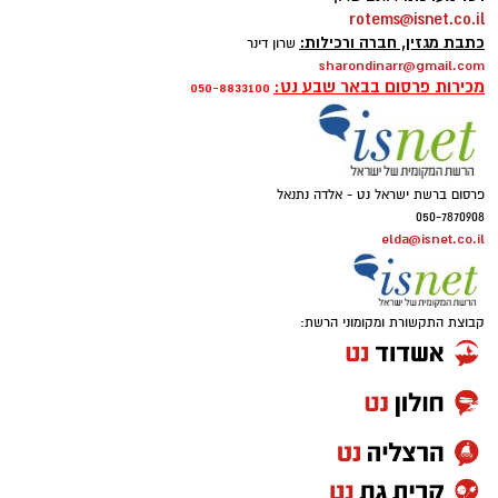
rotems@isnet.co.il
כתבת מגזין, חברה ורכילות:
שרון דינר
sharondinarr@gmail.com
מכירות פרסום בבאר שבע נט:
050-8833100
פרסום ברשת ישראל נט - אלדה נתנאל
050-7870908
elda@isnet.co.il
קבוצת התקשורת ומקומוני הרשת: