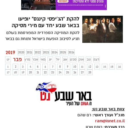
להקת "הג'יפסי קינגס" יופיעו
בבאר שבע יחד עם מירי מסיקה
להקת המוזיקה הספרדית המפורסמת בעולם
תגיע לסיבוב הופעות בישראל ותנחת גם בבאר
שבע. הלהקה תופיע בהרכבה המקורי כשהיא
מלווה ב-10 נגנים, ולראשונה בתולדותיה תארח
2019
2020
2021
2022
2023
2024
2025
2026
אומן ישראלי
פבר
דצמ
נוב
אוק
ספט
אוג
יול
יונ
מאי
אפר
מרץ
ינו
1
2
3
4
5
6
7
8
9
10
11
12
13
14
15
16
17
18
19
20
21
22
23
24
25
26
27
28
צוות באר שבע נט:
מנכ"ל ועורך ראשי:
רם שהם
ram@isnet.co.il
רכז מערכת:
רותם שרון