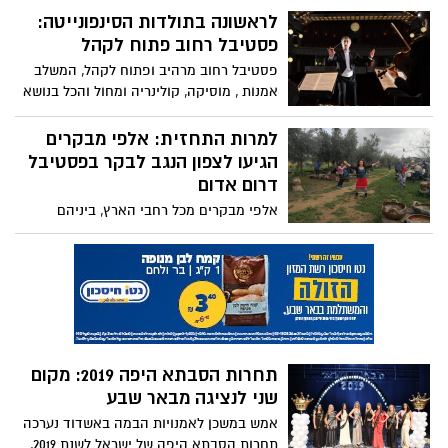
לראשונה בתולדות הסינפונייטה:
הציבור הרחב להשתתף במגוון טיולים ברחבי
הארץ. מדי חודש יצאו מספר סיורים בהם
פסטיבל רחוב פתוח לקהל
יבקרו יערות, אתרים היסטוריים, אתרי תיירות
פסטיבל רחוב מרהיב ופתוח לקהל, המשלב
וגם ישובים ייחודיים ותעשייה ציונית
אמנות , מוסיקה, קולינריה ומחול והכל בנושא
תרבות ספרד, בחגיגה צבעונית וסוחפת במרכז
העיר. יום ג' 26/3 18:00-23:00
למרות התחזית: אלפי מבקרים
הגיעו לצפון הנגב לבקר בפסטיבל
דרום אדום
אלפי מבקרים מכל רחבי הארץ, ביניהם
משפחות רבות, הגיעו לקחת חלק במגוון
הפעילויות ביישובים השונים במועצה האזורית
בני שמעון שבצפון הנגב
תחרות הסבתא היפה 2019: מקום
שני לנציגה מבאר שבע
אמש במשכן לאמנויות הבמה באשדוד נערכה
תחרות הסבתא היפה של ישראל לשנת 2019,