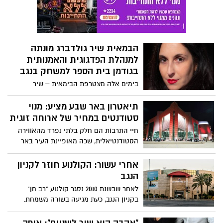
והסטודיואים הביתיים שלהם בפני הקהל
הרחב ומאפשרים להם הצצה לתהליך היצירה.
המבקרים הרבים מקבלים הזדמנות להיחשף
למגוון ז'אנרים של אומנות, החל מציורים
הבמאית שיר גולדברג מונתה
מיניאטוריים, דרך רישום, ג'אם סשן, צורפות,
פיסול, ציור ועד עבודות בעור
למנהלת הפדגוגית והאמנותית
בגודמן בית הספר למשחק בנגב
בימים אלה מצטרפת הבימאית – שיר
גולדברג לצוות ההנהלה של בית הספר
למשחק "גודמן" בניהולו של שמוליק יפרח
תיאטרון באר שבע מציע: מנוי
סטודנטים במחיר של ארוחה זוגית
חיי התרבות הם חלק בלתי נפרד מהאווירה
הסטודנטיאלית, שכה מאופיינת העיר באר
שבע והסטודנטים החיים בה ולפיכך,
אחרי עשור: הקולנוע חוזר לקניון
הנגב
לאחר שבשנת 2010 נסגר קולנוע "רב חן"
בקניון הנגב, כעת מגיעה בשורה משמחת.
רשת בתי הקולנוע גלובוס מקס צפויה לפתוח
12 אולמות קולנוע חדשים בעזריאלי הנגב