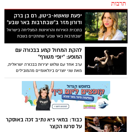
תרבות
יפעת שאשא-ביטון, רם בן ברק
ודורון מזר ב"שבתרבות באר שבע"
בתכנית האירוח והראיונות המצליחה בישראל
"שבתרבות באר שבע" שתתקיים בשבת
הקרובה ה- 2/3/19 ב- 11:00 יופיעו על בימת
משכן אמנויות הבמה: שרת הבינוי והשיכון -
להקת המחול קמע בבכורה עם
חברת הכנסת ד"ר יפעת שאשא-ביטון
המופע: "יופי מטורף"
ממפלגת כולנו ורם בן ברק, לשעבר המשנה
ערב אחד עם שלוש יצירות בבכורה ישראלית,
לראש המוסד ממפלגת כחול לבן.
מאת שני יוצרים בינלאומיים מהמובילים
במחול העולמי: הכוריאוגרף הגרמני עטור
הפרסים מרקו גקה עם היצירה "NICHTS",
והכוריאוגרף הישראלי איציק גלילי, הזוכה
להצלחה בינלאומית, עם היצירות "
"PEELEDו- "Cherry pink and Apple
Blossom White"
כבוד: במאי גיא נתיב זכה באוסקר
על סרטו הקצר