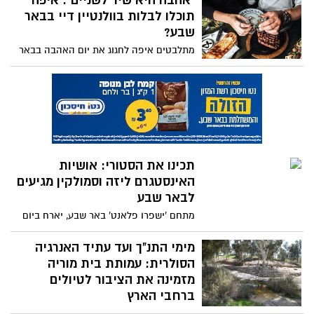
"אהבה היא שיר לשניים": איפה
תוכלו לבלות בוולנטיין דיי בבאר
שבע?
מתלבטים איפה לחגוג את יום האהבה בבאר
שבע? ריכזנו עבורכם את כל המסעדות
ומקומות הבילוי בהם תוכלו לצאת לבילוי
רומנטי מלא באהבה! כל הפרטים בכתבה
הבאה
תכינו את הסטורי: אושיות
האינסטגרם ליזה וסמולקין מגיעים
לבאר שבע
מתחם 'ישפרו פלאנט' באר שבע, יארח ביום
חמישי ה-21.02 בשעה 17:00, את הזוג הנוצץ
וכוכבי האינסטגרם ליזה ביך ואלכס סמולקין
מימי התנ"ך ועד עתיד האנרגיה
להופעה מדהימה עם כל הלהיטים הכניסה
הסולרית: עמותת בית מוריה
חופשית!
מזמינה את הציבור לטיולים
ברחבי הארץ
עמותת בית מוריה בבאר שבע מזמינה את