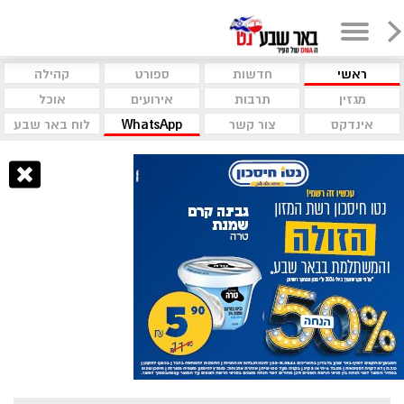
ראשי
חדשות
ספורט
קהילה
מגזין
תרבות
אירועים
אוכל
אינדקס
צור קשר
WhatsApp
לוח באר שבע