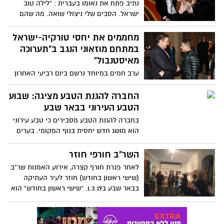
נתיב פתח את נאומו בעברית : "לילה טוב
ישראל. הסבים שלי ניצולי שואה. מה שהם
עברו שם - אנחנו רואים בכל מקום, באמריקה
ובאירופה. נשיא המדינה: " הסרט הוא מתנה
מחממים את יחסי טורקיה-ישראל
עבור הילדים והנכדים שלנו, ועבור העתיד
במתחם מוזאוני הנגב ב"תערוכה
שאנחנו רוצים בשבילם כדי שיזכו להגשים את
מאיסטנבול"
כל החלומות. גאווה ישראלית גדולה. מזל
ערב חמים במיוחד נרשם ביום רביעי האחרון
טוב!".
(20 בפברואר) במתחם מוזאוני הנגב בעיר
העתיקה בבאר שבע, במעמד ראש העירייה
החברה להגנת הטבע מציגה: שבוע
רוביק דנילוביץ'
הטבע העירוני בבאר שבע
בחברה להגנת הטבע מסבירים כי טבע עירוני
הוא מושג חדש יחסית בנוף המקומי. בערים
רבות באירופה ובאמריקה מוקצים שטחים
נרחבים לשיקום ושימור מערכות טבעיות
השר"ב חורפי חוזר
בגבולות העיר, בשל יתרונם הרב. מעבר
לאחר פגרת חורף קצרה, אירוע האמנות שר"ב
לעלויות האחזקה הנמוכות, הם משמשים
(שישי ראשון בחודש) חוזר לעיר העתיקה
למיתון מפגעים סביבתיים, ממצבים את
בבאר שבע ב1.3.19. "שישי ראשון בחודש" הוא
דמותה של העיר וכמובן, משמשים לפעילויות
אירוע אמנותי חודשי שיזמו אמנים מקומיים
חינוך ופנאי לתושבי הערים
הפועלים בעיר העתיקה, במסגרתו פותחים
האמנים את בתיהם, את הגלריות