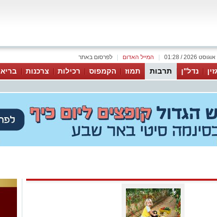
|
המייל האדום
|
לפרסום באתר
זין
נדל"ן
תרבות
תמוז
הקמפוס
רכילות
צרכנות
בריאו