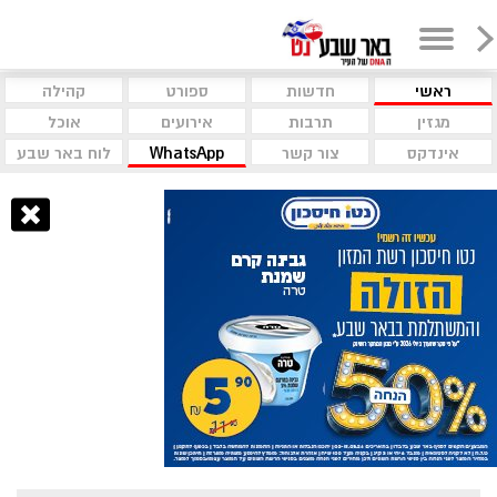
ראשי
חדשות
ספורט
קהילה
מגזין
תרבות
אירועים
אוכל
אינדקס
צור קשר
WhatsApp
לוח באר שבע