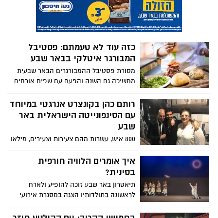
כזה עוד לא טעמתם: פסטיבל
המבורגר איטלקי בבאר שבע
מסורת פסטיבל ההמבורגרים הבאר שבעית
ממשיכה גם השנה והפעם עם שפים אורחים
מחו"ל. שף דרור שושן יארח במסעדת קפאסה
והספרייה את השפים סילוטורה קרלוצ'י
רותם כהן בקונצרט אנרגטי במיוחד
והשפית פדריקה רוטונדו. השף יוסי נחמן
עם הסינפונייטה הישראלית באר
יארח במסעדת כפרה את השף דניס חוליאן
שבע
רודריגז גרסל
800 איש, עשרות מהם צעירות וצעירים, מילאו
במוצ״ש האחרון את המשכן לאמנויות הבמה
בהופעה המיוחדת של רותם כהן עם
איך אומרים הלוויה חורפית
הסינפונייטה הישראלית באר שבע
בסינית?
תיאטרון באר שבע זוכה להופיע ולארח
לראשונה בתולדותיו הצגה במסגרת אירועי
הפסטיבל לחשיפה בינלאומית לתיאטרון
ישראלי, שיתקיים ביום ו' 23/11/2018 בתיאטרון