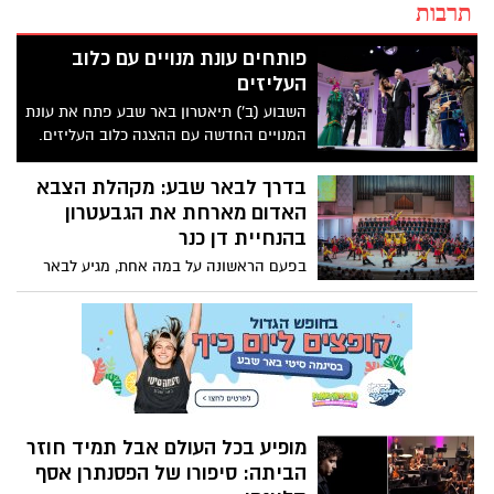
תרבות
פותחים עונת מנויים עם כלוב
העליזים
השבוע (ב') תיאטרון באר שבע פתח את עונת
המנויים החדשה עם ההצגה כלוב העליזים.
חברי אגודת הידידים של תיאטרון באר שבע,
מנכ"לים ובכירים נוספים הגיעו לצפות בהצגה
בדרך לבאר שבע: מקהלת הצבא
ולחגוג עם אנשי ושחקני התיאטרון את העונה
האדום מארחת את הגבעטרון
החדשה. האולם היה מלא עד אפס מקום אבל
בהנחיית דן כנר
אף אחד מהמוזמנים לא ציפה לצאת מההצגה
בפעם הראשונה על במה אחת, מגיע לבאר
עם לסתות כואבות מרוב צחוק
שבע המופע של מקהלת הצבא האדום
החוגגת 90 להיווסדה. המקהלה תארח את
הגבעטרון שחוגג 70 ויהיה כולו בהנחיית דן כנר
מופיע בכל העולם אבל תמיד חוזר
הביתה: סיפורו של הפסנתרן אסף