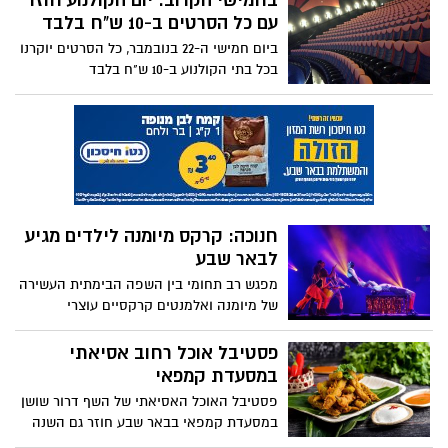
בחמישי הקרוב: יום הקולנוע חוזר
באר שבע עם ההצגה "הלוויה חורפית" של
עם כל הסרטים ב-10 ש"ח בלבד
חנוך לוין. השנה נבחרו 4 תיאטראות מישראל
ביום חמישי ה-22 בנובמבר, כל הסרטים יוקרנו
להציג הצגה נבחרת על ידי הועדה האמנותית
בכל בתי הקולנוע ב-10 ש"ח בלבד
של הפסטיבל. במסגרת אירועי החשיפה
הבינלאומית מוזמנים כ- 50 אנשי תיאטרון,
נציגי תיאטראות ומנהלים אמנותיים של
פסטיבלים ממדינות שונות מכל רחבי העולם
חנוכה: קרקס מיומנה לילדים מגיע
לבאר שבע
מפגש רב תחומי בין השפה הבימתית העשירה
של מיומנה ואלמנטים קרקסיים עוצרי
נשימה: מופע חנוכה של מיומנה לילדים, מביא
איתו הפעם חיבורים מקוריים ומרגשים של
פסטיבל אוכל רחוב אסיאתי
מוזיקה, קצב, תנועה, טכנולוגיה, אקרובטיקה
במסעדת קמפאי
והומור. המופע בשיתוף קרקס ריאקשן -
פסטיבל האוכל האסיאתי של השף דרור שושן
שת"פ חדש, שונה ומסקרן
במסעדת קמפאי בבאר שבע חוזר גם השנה
ויימשך עד ה-15 בנובמבר. יוגש תפריט ספיישל