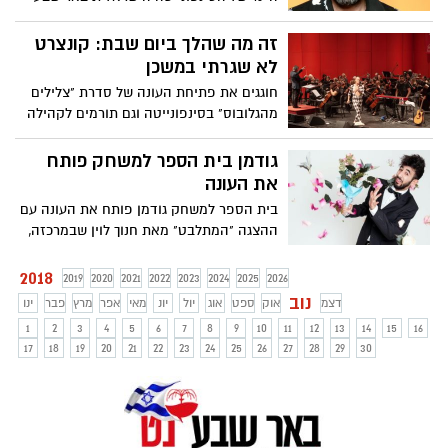
יפתח עם הזמר והיוצר רותם כהן ומאסטרו גיל
שוחט. שיריו המוכרים והאהובים של רותם כהן
זה מה שהלך ביום שבת: קונצרט
ינהלו דיאלוג עם הסוויטה המפורסמת של
לא שגרתי במשכן
ביז'ה מתוך האופרה 'כרמן' וכן בסימפוניה בדו
חוגגים את פתיחת העונה של סדרת "צלילים
מז'ור
מהגלובוס" בסינפונייטה וגם תורמים לקהילה
גודמן בית הספר למשחק פותח
את העונה
בית הספר למשחק גודמן פותח את העונה עם
ההצגה "המתלבט" מאת חנוך לוין שבמרכזה,
קוקלוש, רווק נטול-חן, מחפש את האישה של
חייו. הוא מתלבט בין רווקה נדיבת בשר,
2018
2019
2020
2021
2022
2023
2024
2025
2026
רווקה גרומה ורווקה מגובננת, אך לא מפסיק
נוב
דצמ
אוק
ספט
אוג
יול
יונ
מאי
אפר
מרץ
פבר
ינו
לפנטז על יפיפייה נטולת פגמים ובלתי מושגת
1
2
3
4
5
6
7
8
9
10
11
12
13
14
15
16
17
18
19
20
21
22
23
24
25
26
27
28
29
30