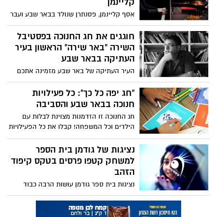
קליינמן
אסף קליינמן, פסנתרן שנולד בבאר שבע ועבר
לחו"ל, מופיע בארץ ובעולם וכובש את הבמות
הגדולות, אך לא שוכח לחזור ולהופיע גם בבית
חוגגים את חג החנוכה בפסטיבל
עם הסינפונייטה הישראלית: "מרגש כל פעם
השירה "באר שירה" הראשון בעיר
מחדש"
העתיקה בבאר שבע
העיר העתיקה של באר שבע מזמינה אתכם
לחגוג את חג החנוכה באירוע השירה הראשון
בבאר שבע "באר שירה", שיתקיים במוקדים
"חג יפה כל כך": כל פעילויות
שונים ברחבי העיר העתיקה בין הימים שלישי
חנוכה בבאר שבע והסביבה
ורביעי 4-5.12.18. במסגרת הפסטיבל יתקיימו
חג החנוכה זו הזדמנות מצוינת לבלות עם
סדנאות ומפגשים עם משוררים ומשוררות
הילדים וכל המשפחה! קבלו את כל הפעילויות
מהארץ ומהעולם, שיספרו על תהליך הכתיבה,
והאטרקציות שתוכלו לעשות עם הילדים בחג
מקורות ההשראה שלהם והשירים שכתבו.
הזה בדרום! חג שמח
נציגות של גודמן בית הספר
הכניסה לכל האירועים ללא עלות
למשחק קטפו פרסים בטקס קיפוד
הזהב
נציגות בית ספר גודמן עושות הרבה כבוד
וחזרו עם פרסים מטקס פרסי "קיפוד הזהב",
פרסים המוענקים מדי שנה עבור מצוינות
בתחום תיאטרון הפרינג'