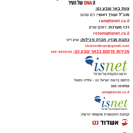
צוות באר שבע נט:
מנכ"ל ועורך ראשי:
רם שהם
ram@isnet.co.il
רכז מערכת:
רותם שרון
rotems@isnet.co.il
כתבת מגזין, חברה ורכילות:
שרון דינר
sharondinarr@gmail.com
מכירות פרסום בבאר שבע נט:
050-8833100
פרסום ברשת ישראל נט - אלדה נתנאל
050-7870908
elda@isnet.co.il
קבוצת התקשורת ומקומוני הרשת: