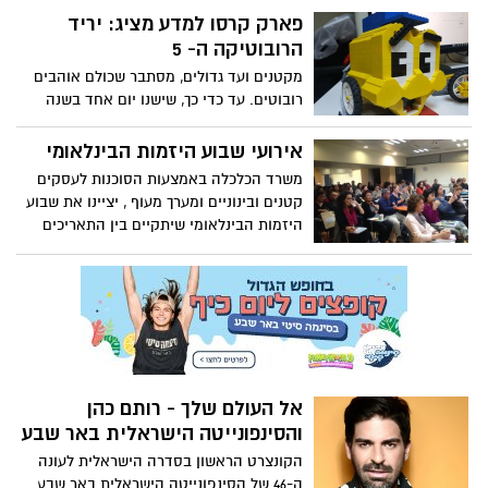
שיכלול 12 מנות רחוב ושווקים מהמזרח הרחוק
פארק קרסו למדע מציג: יריד
שמגיעות מיפן, וייטנאם, תאילנד, סין,
הרובוטיקה ה- 5
אינדונזיה והודו
מקטנים ועד גדולים, מסתבר שכולם אוהבים
רובוטים. עד כדי כך, שישנו יום אחד בשנה
המוקדש במיוחד עבורם. ב'פארק קרסו למדע'
יציינו את האירוע ביום חגיגי במיוחד הכולל
אירועי שבוע היזמות הבינלאומי
מגוון פעילויות לקהל הרחב. בין השאר, יהיו
משרד הכלכלה באמצעות הסוכנות לעסקים
הדגמות והפעלות רובוטים, משחקים והרצאות
קטנים ובינוניים ומערך מעוף , יציינו את שבוע
מומחים
היזמות הבינלאומי שיתקיים בין התאריכים
11-18/11, במגוון הרצאות ליזמים ועסקים
מהאזור. השנה יתקיימו אירועי שבוע היזמות
בסימן מסחר מקוון ודיגיטל בהנחיית מרצים
מובילים מהתחום
אל העולם שלך - רותם כהן
והסינפונייטה הישראלית באר שבע
הקונצרט הראשון בסדרה הישראלית לעונה
ה-46 של הסינפונייטה הישראלית באר שבע