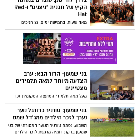
בדרך להייטק, עוצרים במחנה
הקיץ של תכנית "ניצנים" ו-Red
Hat
מאה שעות, בחמישה ימים: 22 חניכים
מצטיינים מרחבי הארץ סיימו השבוע
בהצלחה מחנה קיץ אינטנסיבי ובלתי נשכח
של תכנית "ניצנים" מבית "בנתיבי אודי" בליווי
מנטורים מקצועיים מענקית הטכנולוגיה Red
Hat.
בני שמעון- הדור הבא: ערב
הצדעה מיוחד למאה תלמידים
מצטיינים
מעל מאה תלמידי המועצה המקומית זכו
להציג את הישגיהם בלימודים - וזכו לתשואות
מהקהל
בני שמעון: טורניר כדורגל נוער
נערך לזכר הילדים ממג'דל שמס
השבוע, נפתח טורניר הנוער המסורתי של בני
שמעון בדקת דומיה מרגשת לזכר הילדים
והילדות ממג'דל שמס, שנפלו בפיגוע הטרגי.