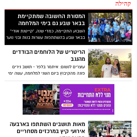
קהילה
המסורת החשובה שמתקיימת
בבאר שבע גם בימי המלחמה
השבוע התקיימה, כמדי שנה, "קייטנת אודי"
בבאר שבע בהשתתפות עשרות בנות ובני נוער
תושבי העיר – דתיים, חילוניים ומסורתיים.
הקייטנה, המופעלת בידי חברי וחברות "גרעיני
הריטריט של הלוחמים הבודדים
אודי" של עמותת "בנתיבי אודי", הביאה את
מהנגב
מיטב האטרקציות והתוכן, ובנוסף יום העשרה
עוצרים לנשום: איתמר בלפר - תושב נירים
מעולם ההייטק - ישירות לילדי וילדות הרווחה
פונה מהקיבוץ ביום השני למלחמה, עשה ימי
בעיר
מילואים רבים כלוחם ולמרות המצב ממשיך
ללוות ולסייע לחיילים בודדים שעושים דרך
דומה לשלו במסגרת עמותת "אח גדול למען
חיילים בודדים". איתמר, יחד עם נוספים
מתנדבי הארגון יצאו לסופ"ש מלא בשקט,
מרחבים פתוחים ומיינדפולנס
מאות תושבים השתתפו בארבעה
אירועי קיץ במרכזים מסחריים