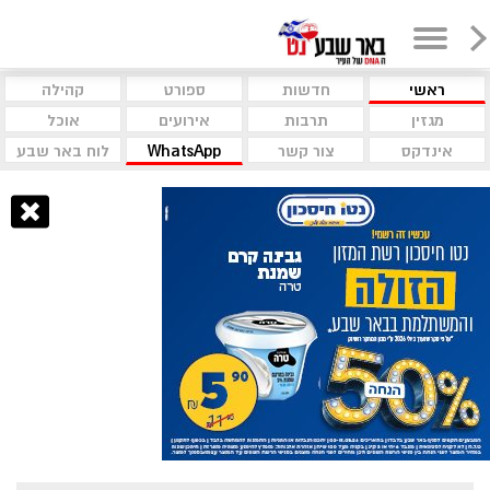
ראשי
חדשות
ספורט
קהילה
מגזין
תרבות
אירועים
אוכל
אינדקס
צור קשר
WhatsApp
לוח באר שבע