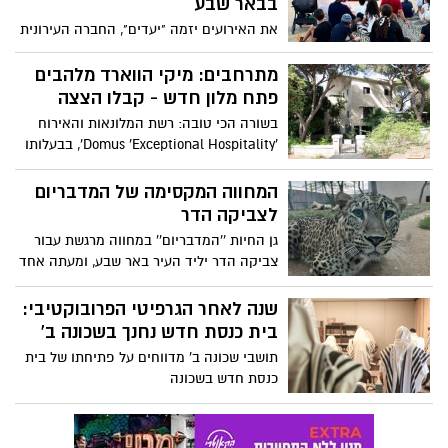
בבאר שבע
את האירועים יזמה "יעדים", החברה העירונית
לפיתוח עסקי בעיר, כחלק מהמהלכים שהיא
מיישמת לטובת קידום המרכזים המסחריים
מתרחבים: מיקי הווארד מלהבים
בשכונות הוותיקות בבאר שבע, המשתתפים
פתח מלון חדש - קבלו הצצה
באירועים יצרו תנועה בעסקים השונים
בשורה הכי טובה: רשת המלונאות והאירוח
הממוקמים במרכזים המסחריים, שהגבירו את
'Domus 'Exceptional Hospitality', בבעלותו
פעילותם במהלך האירועים
של המנכ"ל מיקי הווארד מלהבים, הודיעה על
פתיחת מלון נוסף בחיפה (בנוסף למלון דומוס
המחווה המקסימה של המדבריום
בת גלים) הממוקם על הים בשכונת בת גלים
לצביקה הדר
בחיפה. ליתר דיוק ברחוב יפה נוף 1 בכרמל.
גן החיות ''המדבריום'' במחווה מרגשת עבור
יש שיגידו, והתמונות יעידו בעד עצמן, שזה
צביקה הדר יליד העיר באר שבע, ומעתה אחד
הרחוב עם הנוף הכי יפה בחיפה, בסמוך לגן
מהנמרים ייקרא לשמו
הבהאיים.
שנה לאחר הגרפיטי הפרובוקטיבי:
בית כנסת חדש נחנך בשכונה ב'
תושבי שכונה ב' מדווחים על פתיחתו של בית
כנסת חדש בשכונה