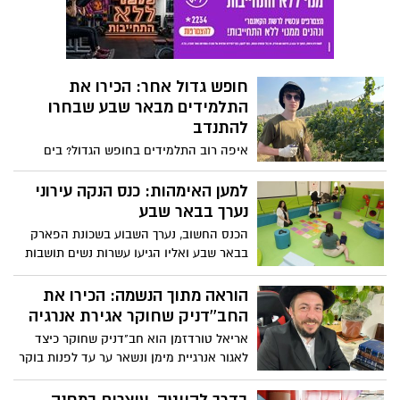
חופש גדול אחר: הכירו את
התלמידים מבאר שבע שבחרו
להתנדב
איפה רוב התלמידים בחופש הגדול? בים
ובבריכה, בטיולים ובבילויים עם חברים
כשהמטרה – כיף ומנוחה מהשנה הקשה
למען האימהות: כנס הנקה עירוני
שעברה על כולנו, אבל מתברר שתלמידי בית
נערך בבאר שבע
החינוך מקיף אמית באר שבע, יחד עם מאות
הכנס החשוב, נערך השבוע בשכונת הפארק
תלמידים בוחרים להעביר חלק מימי החופשה
בבאר שבע ואליו הגיעו עשרות נשים תושבות
בהתנדבות בעבודה חקלאית.
העיר יחד עם ילדיהם. בין היתר, זכו הנשים
להרצאות וטיפים ממומחים בתחום
הוראה מתוך הנשמה: הכירו את
החב''דניק שחוקר אגירת אנרגיה
אריאל טורדזמן הוא חב"דניק שחוקר כיצד
לאגור אנרגיית מימן ונשאר ער עד לפנות בוקר
כדי לסייע לסטודנטים שלו. זהו סיפורו הנפלא