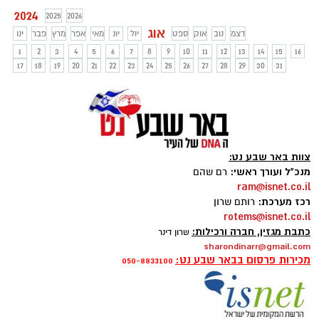
2024
2025
2026
אוג
דצמ
נוב
אוק
ספט
יול
יונ
מאי
אפר
מרץ
פבר
ינו
1
2
3
4
5
6
7
8
9
10
11
12
13
14
15
16
17
18
19
20
21
22
23
24
25
26
27
28
29
30
31
צוות באר שבע נט:
מנכ"ל ועורך ראשי:
רם שהם
ram@isnet.co.il
רכז מערכת:
רותם שרון
rotems@isnet.co.il
כתבת מגזין, חברה ורכילות:
שרון דינר
sharondinarr@gmail.com
מכירות פרסום בבאר שבע נט:
050-8833100