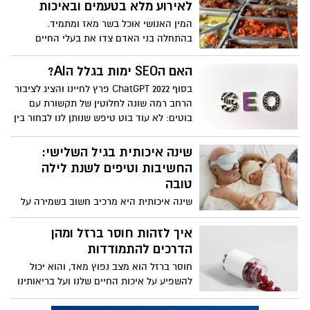
לאירוע מלא בטעמים ובאיכות
המין האנושי אוכל בשר מאז ומתמיד.
בהתחלה בני האדם צדו את בעלי החיים
שאכלו, אחרי המהפכה החקלאית אבות
אבותינו התחילו לביית בעלי חיים שונים כדי
האם הSEO ימות בגלל הAI?
שיהיה קל יותר להגיע לבשר, והיום, בעידן
בסוף 2022 ChatGPT פרץ לחיינו והציג לציבור
התעשייתי, תעשיות המזון מהחי מספקות לכל
הרחב רמה שונה לחלוטין של תקשורת עם
אחד ואחת שפע מוצרי בשר מלאים בטעמים
בוטים: לא עוד בוט טיפש שנותן לנו לבחור בין
ובאיכות. בהתאם גם רוב מוחלט של האירועים
כמה אפשרויות כלליות ומעביר אותנו לנציג
מתבססים על בשר, והציפייה מחברת קייטרינג
אנושי, אלא אחד שממש אפשר לדבר אתו.
שינה איכותית בגיל השלישי:
היא לאהוב בשר, להבין בבשר ולהציע מבחר
החשיבות וטיפים לשנת לילה
מאכלים בשריים.
טובה
שינה איכותית היא מרכיב חשוב בשמירה על
הבריאות הפיזית והנפשית בכל גיל, אך היא
מקבלת חשיבות מיוחדת בגיל השלישי. ככל
איך לזהות חוסר ברזל ומהן
שמתבגרים, ייתכן שתשימו לב שהשינה הופכת
הדרכים להתמודדות
לפחות רציפה ופחות מספקת, וזאת בגלל
חוסר ברזל הוא מצב נפוץ מאד, והוא יכול
מגוון סימפטומים בריאותיים ונפשיים.
להשפיע על איכות החיים שלנו ועל בריאותינו
באופן משמעותי. המחסור הזה יכול לבוא לידי