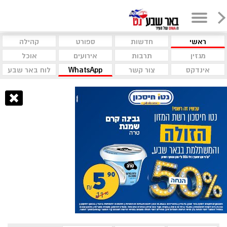
ראשי
חדשות
ספורט
קהילה
מגזין
תרבות
אירועים
אוכל
אינדקס
צור קשר
WhatsApp
לוח באר שבע