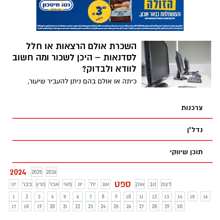
השכרת אולם הרצאות או חלל
לסדנאות – היכן לשכור ומה חשוב
לוודא ולבדוק?
כיתה או אולם בהם ניתן להעביר שיעור,
הרצאה, קורס או סדנא בתחומים שונים
מהווים צורך המשותף ללא מעט אנשים
צרכנות
בישראל כיום. עבור כל מי שמעוניין להעביר
הרצאה או סדנא חשוב מאוד למצוא את
נדל"ן
המקום הנכון – מקום שיהיה מתאים בגודל
ובסגנון, מאובזר בכל מה שצריך, נוח להגעה
תוכן שיווקי
וכיוצ"ב. אילו מאפיינים ספציפיים חשוב מאוד
שנבדוק לפני שאנחנו מחליטים על המקום בו
2024
2025
2026
נעביר את ההרצאה/שיעור/סדנא שלנו,
ספט
ובהתאם לכך נבצע את הבחירה?
דצמ
נוב
אוק
אוג
יול
יונ
מאי
אפר
מרץ
פבר
ינו
1
2
3
4
5
6
7
8
9
10
11
12
13
14
15
16
17
18
19
20
21
22
23
24
25
26
27
28
29
30