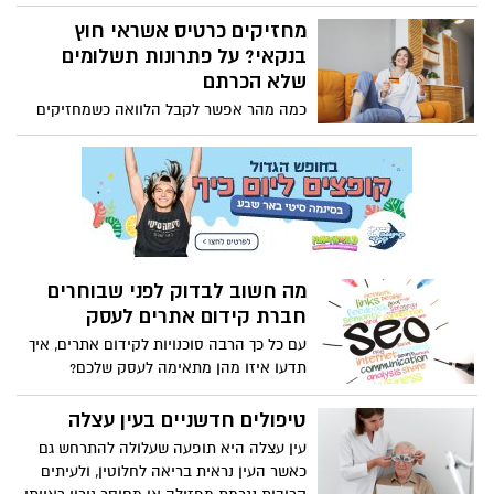
החיוניים בין עצמותינו, מאפשרים לנו לנוע
לחם עוגיות או מאפינס. במדריך זה נסקור את
בקלות וכשהם נפגעים, אפילו משימות
מחזיקים כרטיס אשראי חוץ
התבניות שכל אופה צריך להכיר, נדון בשימוש
פשוטות כמו עמידה, ישיבה, הליכה ומעבר בין
בנקאי? על פתרונות תשלומים
הנכון בהן, בטיפים לניקוי ובחידושים הקיימים
מנחים הופכות למורכבות.
שלא הכרתם
בשוק.
כמה מהר אפשר לקבל הלוואה כשמחזיקים
בכרטיס ישראכרט, איך אפשר לשלוט על
החיוב החודשי והאם אפשר לפרוס תשלומים?
מה חשוב לבדוק לפני שבוחרים
חברת קידום אתרים לעסק
עם כל כך הרבה סוכנויות לקידום אתרים, איך
תדעו איזו מהן מתאימה לעסק שלכם?
טיפולים חדשניים בעין עצלה
עין עצלה היא תופעה שעלולה להתרחש גם
כאשר העין נראית בריאה לחלוטין, ולעיתים