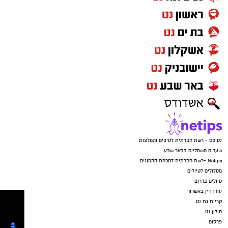
נטיפס - רשת חברתית לטיפים והמלצות
שערים חשמליים בבאר שבע
Netips -רשת חברתית לחכמת ההמונים
מסלולים לטיולים
טיולים בדרום
עורך דין באשדוד
קריית גת נט
חולון נט
פרסום