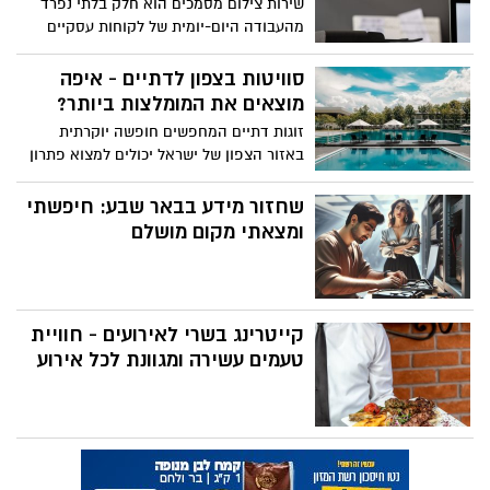
שירות צילום מסמכים הוא חלק בלתי נפרד
מהעבודה היום-יומית של לקוחות עסקיים
ופרטיים כאחד. החל ממסמכים משפטיים ועד
לתיעוד עסקי, הצורך בצילום מדויק ואיכותי
סוויטות בצפון לדתיים - איפה
של מסמכים חשובים אינו מתפשר. שירות זה
מוצאים את המומלצות ביותר?
מציע פתרון אידיאלי לכל מי שמעוניין לשמור
זוגות דתיים המחפשים חופשה יוקרתית
על עותקים גיבוי, להעביר מסמכים במייל או
באזור הצפון של ישראל יכולים למצוא פתרון
לארכיון, ולשמור על המידע בצורה נגישה
מושלם בסוויטות פרטיות המותאמות לצרכים
ובטוחה.
שלהם. סוויטות אלו מציעות שילוב נדיר של
שחזור מידע בבאר שבע: חיפשתי
פרטיות מוחלטת, נופים מרהיבים, ושמירה על
ומצאתי מקום מושלם
עקרונות הצניעות, מה שהופך אותן
לאידיאליות עבור הציבור הדתי.
קייטרינג בשרי לאירועים - חוויית
טעמים עשירה ומגוונת לכל אירוע