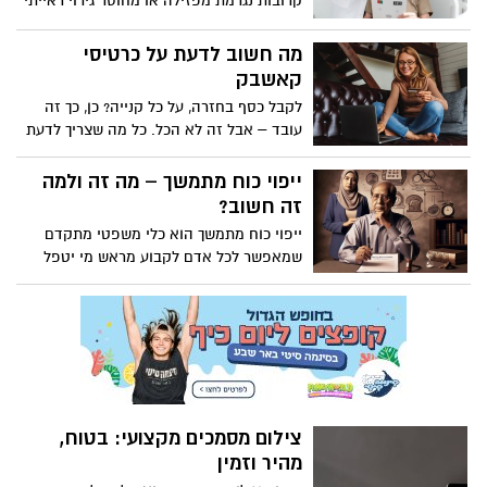
קרובות נגרמת מפזילה או מחוסר גירוי ראייתי
נכון.
מה חשוב לדעת על כרטיסי
קאשבק
לקבל כסף בחזרה, על כל קנייה? כן, כך זה
עובד – אבל זה לא הכל. כל מה שצריך לדעת
על כרטיסי האשראי שנותנים בחזרה
ייפוי כוח מתמשך – מה זה ולמה
זה חשוב?
ייפוי כוח מתמשך הוא כלי משפטי מתקדם
שמאפשר לכל אדם לקבוע מראש מי יטפל
בענייניו האישיים, הרפואיים והכלכליים,
במקרה שבו יאבד את היכולת לקבל החלטות
בעצמו. הכלי הזה מאפשר לאדם לתכנן את
עתידו בצורה מושכלת, במקום להשאיר את
ההחלטות בידי אחרים או בידי בית המשפט.
צילום מסמכים מקצועי: בטוח,
מהיר וזמין