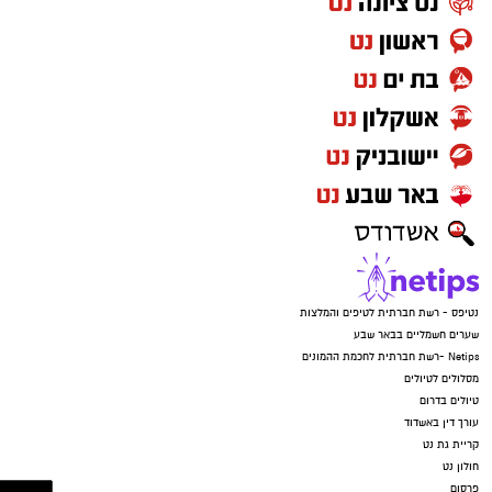
נטיפס - רשת חברתית לטיפים והמלצות
שערים חשמליים בבאר שבע
Netips -רשת חברתית לחכמת ההמונים
מסלולים לטיולים
טיולים בדרום
עורך דין באשדוד
קריית גת נט
חולון נט
פרסום