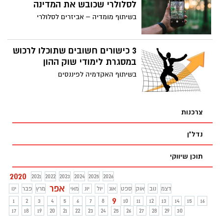
לסלולרי שכובש את המדינה
בשיתוף מומדיה – אביזרים לסלולרי
3 כישורים חשובים שתוכלו לרכוש
במסגרת לימודי שוק ההון
בשיתוף האקדמיה לפיננסים
צרכנות
נדל"ן
תוכן שיווקי
2020
2021
2022
2023
2024
2025
2026
אפר
דצמ
נוב
אוק
ספט
אוג
יול
יונ
מאי
מרץ
פבר
ינו
9
1
2
3
4
5
6
7
8
10
11
12
13
14
15
16
17
18
19
20
21
22
23
24
25
26
27
28
29
30