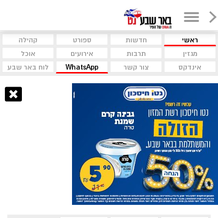
ראשי
חדשות
ספורט
קהילה
מגזין
תרבות
אירועים
אוכל
אינדקס
צור קשר
WhatsApp
לוח באר שבע