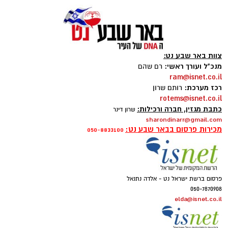
צוות באר שבע נט:
מנכ"ל ועורך ראשי:
רם שהם
ram@isnet.co.il
רכז מערכת:
רותם שרון
rotems@isnet.co.il
כתבת מגזין, חברה ורכילות:
שרון דינר
sharondinarr@gmail.com
מכירות פרסום בבאר שבע נט:
050-8833100
פרסום ברשת ישראל נט - אלדה נתנאל
050-7870908
elda@isnet.co.il