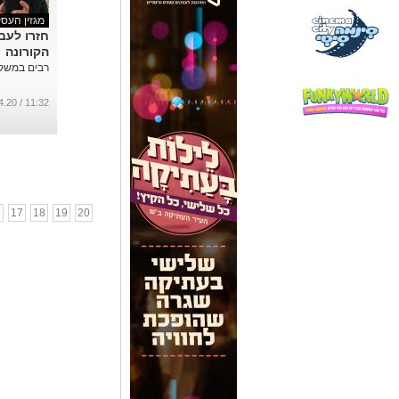
מגזין העס
חזרו לעב
הקורונה
רבים במשק ה
11:32 / 27.04.20
6
17
18
19
20