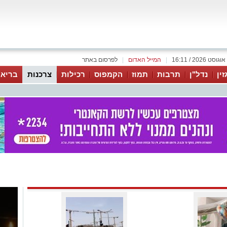
|
המייל האדום
|
לפרסום באתר
זין
נדל"ן
תרבות
תמוז
הקמפוס
רכילות
צרכנות
בריאו