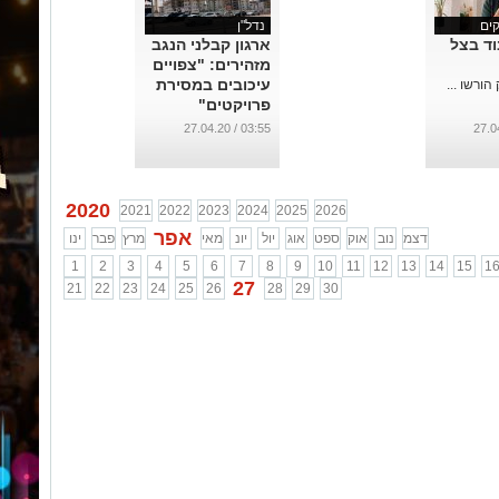
קים
נדל"ן
וד בצל
ארגון קבלני הנגב
מזהירים: "צפויים
עיכובים במסירת
ורשו ...
פרויקטים"
...
03:55 / 27.04.20
2020
2021
2022
2023
2024
2025
2026
אפר
דצמ
נוב
אוק
ספט
אוג
יול
יונ
מאי
מרץ
פבר
ינו
1
2
3
4
5
6
7
8
9
10
11
12
13
14
15
1
27
21
22
23
24
25
26
28
29
30