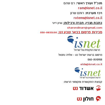
מנכ"ל ועורך ראשי:
רם שהם
ram@isnet.co.il
רכז מערכת:
רותם שרון
rotems@isnet.co.il
כתבת מגזין, חברה ורכילות:
שרון דינר
sharondinarr@gmail.com
מכירות פרסום בבאר שבע נט:
050-8833100
פרסום ברשת ישראל נט - אלדה נתנאל
050-7870908
elda@isnet.co.il
קבוצת התקשורת ומקומוני הרשת: