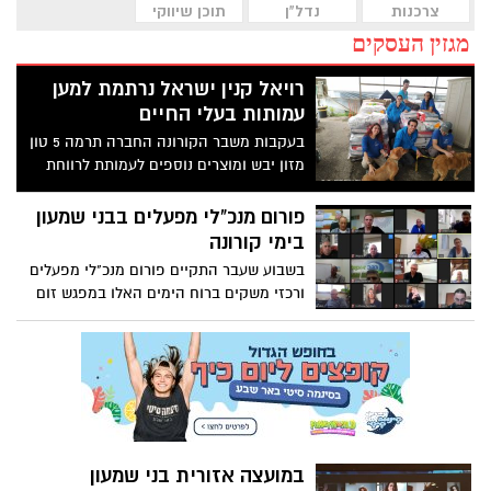
צרכנות
נדל"ן
תוכן שיווקי
מגזין העסקים
רויאל קנין ישראל נרתמת למען
עמותות בעלי החיים
בעקבות משבר הקורונה החברה תרמה 5 טון
מזון יבש ומוצרים נוספים לעמותת לרווחת
חיות מחמד ביניהן 'תנו לחיות לחיות' ולעמותת
'צער בעלי חיים בחיפה'. מנכ"ל רויאל קנין
פורום מנכ"לי מפעלים בבני שמעון
ישראל: "מקווים שהמשבר יסתיים בקרוב
בימי קורונה
ושלכולם יימצא בית חם במהרה"
בשבוע שעבר התקיים פורום מנכ"לי מפעלים
ורכזי משקים ברוח הימים האלו במפגש זום
במועצה אזורית בני שמעון