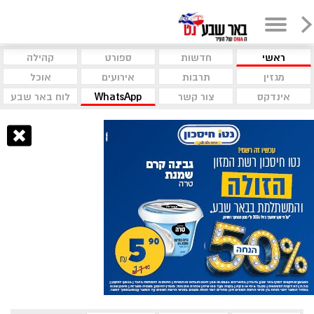
ראשי
חדשות
ספורט
קהילה
מגזין
תרבות
אירועים
אוכל
אינדקס
צור קשר
WhatsApp
לוח באר שבע