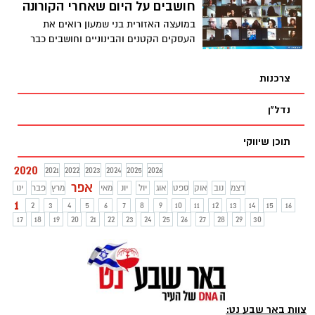
חושבים על היום שאחרי הקורונה
במועצה האזורית בני שמעון רואים את
העסקים הקטנים והבינוניים וחושבים כבר
עכשיו על היום שאחרי הקורונה
צרכנות
נדל"ן
תוכן שיווקי
2020
2021
2022
2023
2024
2025
2026
אפר
דצמ
נוב
אוק
ספט
אוג
יול
יונ
מאי
מרץ
פבר
ינו
1
2
3
4
5
6
7
8
9
10
11
12
13
14
15
16
17
18
19
20
21
22
23
24
25
26
27
28
29
30
צוות באר שבע נט: