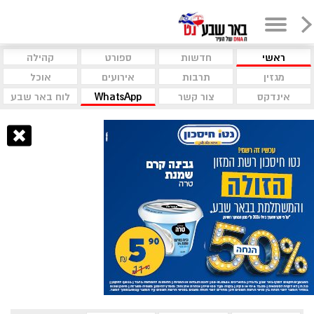
ראשי
חדשות
ספורט
קהילה
מגזין
תרבות
אירועים
אוכל
אינדקס
צור קשר
WhatsApp
לוח באר שבע