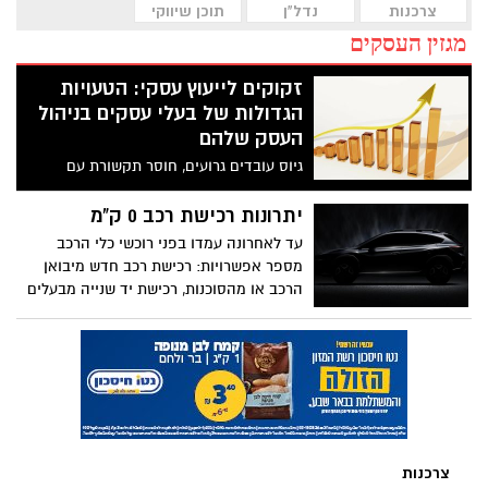
צרכנות
נדל"ן
תוכן שיווקי
מגזין העסקים
זקוקים לייעוץ עסקי: הטעויות
הגדולות של בעלי עסקים בניהול
העסק שלהם
גיוס עובדים גרועים, חוסר תקשורת עם
לקוחות, קיבעון וניהול כספי כושל - כל
הטעויות הגדולות ביותר הנפוצות בקרב בעלי
יתרונות רכישת רכב 0 ק"מ
עסקים וכיצד ייעוץ עסקי יכול לסייע במניעתן
עד לאחרונה עמדו בפני רוכשי כלי הרכב
מספר אפשרויות: רכישת רכב חדש מיבואן
הרכב או מהסוכנות, רכישת יד שנייה מבעלים
פרטי או רכישת רכב יד שנייה מסוכנות או
חברת רכב. בשנים האחרונות נוספה אפשרות
חדשה המשלבת בין היתרונות של רכישת רכב
חדש מהניילונים, לבין המחיר האטרקטיבי של
רכישת רכב יד שנייה. הכירו את מודל רכב 0
ק"מ.
צרכנות