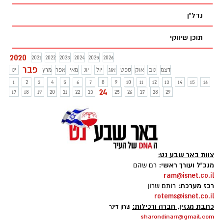
נדל"ן
תוכן שיווקי
2020
2021
2022
2023
2024
2025
2026
פבר
דצמ
נוב
אוק
ספט
אוג
יול
יונ
מאי
אפר
מרץ
ינו
1
2
3
4
5
6
7
8
9
10
11
12
13
14
15
16
24
17
18
19
20
21
22
23
25
26
27
28
29
צוות באר שבע נט:
מנכ"ל ועורך ראשי:
רם שהם
ram@isnet.co.il
רכז מערכת:
רותם שרון
rotems@isnet.co.il
כתבת מגזין, חברה ורכילות:
שרון דינר
sharondinarr@gmail.com