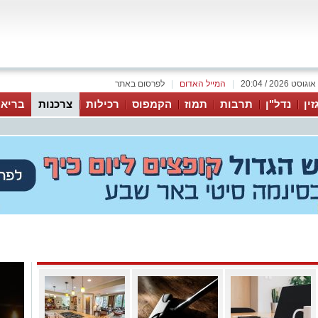
|
המייל האדום
|
לפרסום באתר
זין
נדל"ן
תרבות
תמוז
הקמפוס
רכילות
צרכנות
בריאו