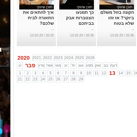
תוכן שיווקי
תוכן שיווקי
תוכן שיווקי
הקונה בזול משלם
כך תמנעו
איך להתאים את
ביוקר? אז זהו
הצטברות אבק
התאורה לבית
שלא בטוח
בביתכם
שלכם?
...
...
...
20:32 / 13.02.20
20:35 / 13.02.20
20:36 / 13.02.20
2020
2021
2022
2023
2024
2025
2026
פבר
דצמ
נוב
אוק
ספט
אוג
יול
יונ
מאי
אפר
מרץ
ינו
13
1
2
3
4
5
6
7
8
9
10
11
12
14
15
1
21
22
23
24
25
26
27
28
29