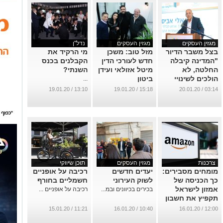
מגזין העסקים
מגזין העסקים
נדל"ן
בצל משבר הדיור
מזל טוב: משכן
מי הרקיד את
"המדינה קיבלה
חדש לעורכי הדין
הקבלנים בכנס
החלטה, לא
מיטל אזולאי ועידן
השנתי?
הולכים לשינויי
ביטון
...
חקיקה"
...
13:10 / 19.01.20
15:18 / 19.01.20
03:14 / 20.01.20
...
צרכנות
מגזין העסקים
תוכן שיווקי
מומחים מסבירים:
יעדים חדשים
רכיבה על אופניים
כך הכניסה של
לשוק העירוני
חשמליים בחורף
אמזון לישראל
בכירים בכיוונים ובמ...
רכיבה על אופניים ...
תקפיץ את חשבון
הבנק שלכם
11:21 / 15.01.20
10:40 / 16.01.20
12:00 / 16.01.20
...