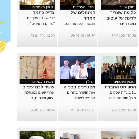
תוכן שיווקי
מגזין העסקים
מגזין העסקים
כל מה שצריך
המנהלים של
צדיק כתמר
לדעת על עיצוב
המחר
לראשונה נערך כנס
משרדים
המשרד לפיתוח הפ...
"פורום התמרים" ...
...
13:20 / 28.01.20
08:30 / 29.01.20
10:28 / 30.01.20
מגזין העסקים
נדל"ן
מגזין העסקים
הטוויסט החברתי
מצטיינים בבנייה
עושה לכם עיניים
11 בעלות עסקים
אות הוקרה בתחום
אחרי שנים כמנהלת
מצליחות מהדרום ...
הבנייה לשנת ...
שיווק ופרסום, ה...
16:39 / 26.01.20
11:25 / 27.01.20
12:10 / 27.01.20