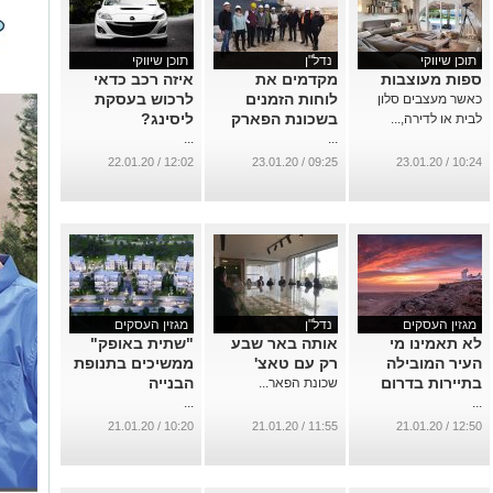
תוכן שיווקי
נדל"ן
תוכן שיווקי
ספות מעוצבות
מקדמים את
איזה רכב כדאי
לוחות הזמנים
לרכוש בעסקת
כאשר מעצבים סלון
בשכונת הפארק
ליסינג?
לבית או לדירה,...
...
...
12:02 / 22.01.20
09:25 / 23.01.20
10:24 / 23.01.20
מגזין העסקים
נדל"ן
מגזין העסקים
לא תאמינו מי
אותה באר שבע
"שתית באופק"
העיר המובילה
רק עם טאצ'
ממשיכים בתנופת
בתיירות בדרום
הבנייה
שכונת הפאר...
...
...
10:20 / 21.01.20
11:55 / 21.01.20
12:50 / 21.01.20