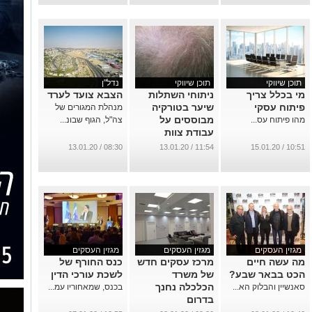
תוכן שיווקי
תוכן שיווקי
נדל"ן
מי בכלל צריך
ניתוחי השתלות
הצבא צועד לערד
פיתוח עסקי
שיער בטורקיה
מנהלת המגורים של
מבוססים על
מהו פיתוח עס...
צה"ל, הגוף שבונ...
עבודת צוות
...
08:30 / 13.01.20
11:54 / 13.01.20
10:51 / 15.01.20
מגזין העסקים
מגזין העסקים
מגזין העסקים
מה עשה חיים
מרכז עסקים חדש
כנס החורף של
הכט בבאר שבע?
של משרד
לשכת עורכי הדין
הכלכלה נחנך
סאנשיין והבלוק הא...
בכנס, שמאחוריו עמ...
בדרום