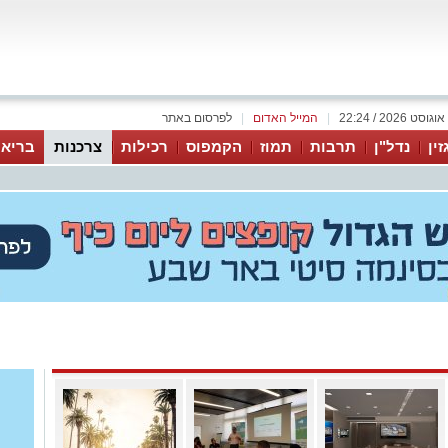
|
המייל האדום
|
לפרסום באתר
זין
נדל"ן
תרבות
תמוז
הקמפוס
רכילות
צרכנות
בריאו