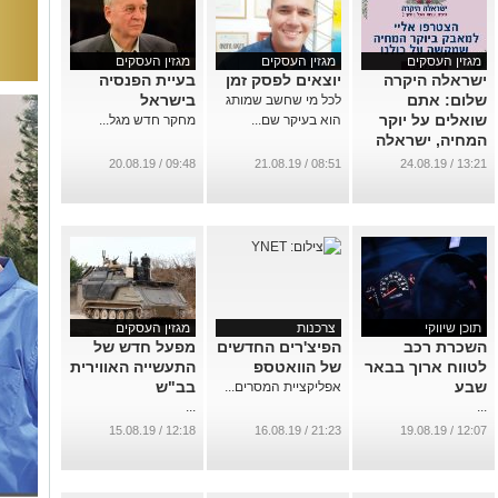
מגזין העסקים
מגזין העסקים
מגזין העסקים
ישראלה היקרה
יוצאים לפסק זמן
בעיית הפנסיה
שלום: אתם
בישראל
לכל מי שחשב שמותג
שואלים על יוקר
הוא בעיקר שם...
מחקר חדש מגל...
המחיה, ישראלה
עונה
09:48 / 20.08.19
08:51 / 21.08.19
13:21 / 24.08.19
...
תוכן שיווקי
צרכנות
מגזין העסקים
השכרת רכב
הפיצ'רים החדשים
מפעל חדש של
לטווח ארוך בבאר
של הוואטספ
התעשייה האווירית
שבע
בב"ש
אפליקציית המסרים...
...
...
12:18 / 15.08.19
21:23 / 16.08.19
12:07 / 19.08.19