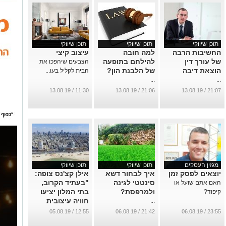
תוכן שיווקי
תוכן שיווקי
תוכן שיווקי
החשיבות הרבה
למה חובה
עיצוב קיצי
של עורך דין
להילחם בתופעה
הצבעים שיהפכו את
הוצאת דיבה
של הלבנת הון?
הבית לקליל בעו...
...
...
11:30 / 13.08.19
21:06 / 13.08.19
21:07 / 13.08.19
מגזין העסקים
תוכן שיווקי
תוכן שיווקי
יוצאים לפסק זמן
איך לבחור דשא
אילן קצ'נס צופה:
סינטטי לגינה
"בעתיד הקרוב,
האם אתם שועל או
ולמרפסת?
בתי המלון יציעו
קיפוד?
חוויה עיצובית
...
חדשה"
12:55 / 05.08.19
21:42 / 06.08.19
23:55 / 06.08.19
...