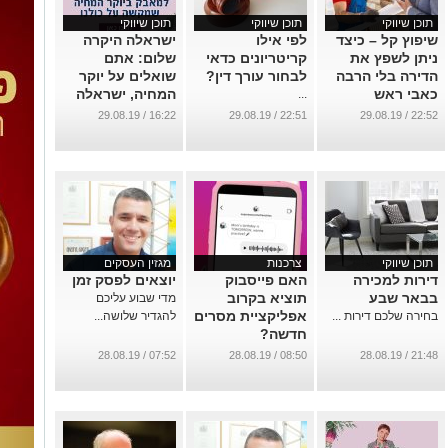
תוכן שיווקי
תוכן שיווקי
תוכן שיווקי
שיפוץ קל – כיצד
לפי אילו
ישראלה היקרה
ניתן לשפץ את
קריטריונים כדאי
שלום: אתם
הדירה בלי הרבה
לבחור עורך דין?
שואלים על יוקר
כאבי ראש
המחיה, ישראלה
...
עונה
...
16:22 / 29.08.19
22:51 / 29.08.19
22:52 / 29.08.19
...
תוכן שיווקי
צרכנות
מגזין העסקים
דירות למכירה
האם פייסבוק
יוצאים לפסק זמן
בבאר שבע
תוציא בקרוב
מדי שבוע עליכם
אפליקציית מסרים
בחירה שלכם דירות ...
להגדיר שלושה...
חדשה?
...
07:52 / 28.08.19
08:50 / 28.08.19
21:48 / 28.08.19