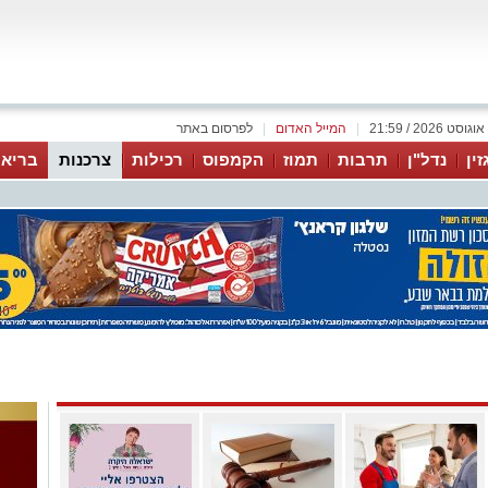
|
המייל האדום
|
לפרסום באתר
זין
נדל"ן
תרבות
תמוז
הקמפוס
רכילות
צרכנות
בריאו