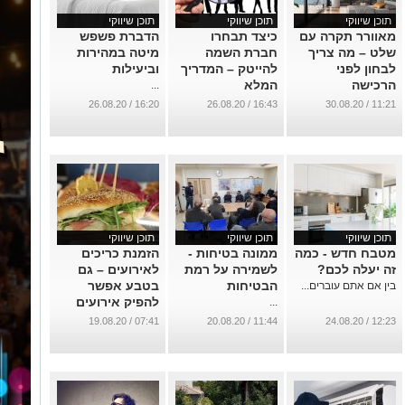
תוכן שיווקי
תוכן שיווקי
תוכן שיווקי
מאוורר תקרה עם
כיצד תבחרו
הדברת פשפש
שלט – מה צריך
חברת השמה
מיטה במהירות
לבחון לפני
להייטק – המדריך
וביעילות
הרכישה
המלא
...
...
...
16:20 / 26.08.20
16:43 / 26.08.20
11:21 / 30.08.20
תוכן שיווקי
תוכן שיווקי
תוכן שיווקי
מטבח חדש - כמה
ממונה בטיחות -
הזמנת כריכים
זה יעלה לכם?
לשמירה על רמת
לאירועים – גם
הבטיחות
בטבע אפשר
בין אם אתם עוברים...
להפיק אירועים
...
מדהימים
07:41 / 19.08.20
11:44 / 20.08.20
12:23 / 24.08.20
...