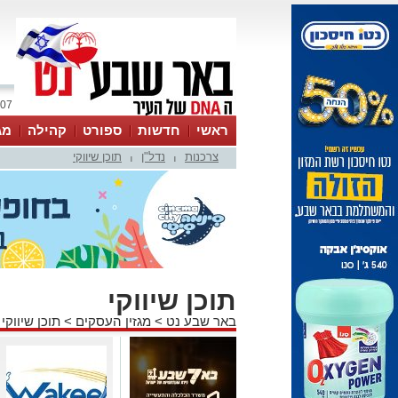
07 אוגוסט 2026 / 00:41
ראשי
חדשות
ספורט
קהילה
מג
צרכנות
נדל"ן
תוכן שיווקי
עסקים
טיפים והמלצות
|
|
תוכן שיווקי
באר שבע נט
>
מגזין העסקים
>
תוכן שיווקי