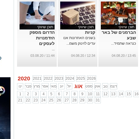
תוכן שיווקי
תוכן שיווקי
תוכן שיווקי
הברמנים של באר
קניות
הדרום מספק
שבע
הזדמנויות
בשנים האחרונות אנו
לעסקים
כנראה שתמיד...
עדים לזינוק משמ...
...
11:44 / 03.08.20
12:34 / 04.08.20
13:45 / 04.08.20
2020
2021
2022
2023
2024
2025
2026
אוג
דצמ
נוב
אוק
ספט
יול
יונ
מאי
אפר
מרץ
פבר
ינו
1
2
3
4
5
6
7
8
9
10
11
12
13
14
15
16
21
22
23
24
25
26
27
28
29
30
31