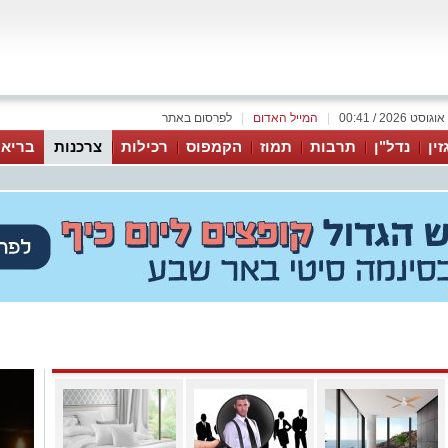
|
המייל האדום
|
לפרסום באתר
זין
נדל"ן
תרבות
תמוז
הקמפוס
רכילות
צרכנות
בריאו