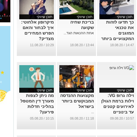
תוכן שיווקי
תוכן שיווקי
תוכן שיווקי
כך תדעו לזהות
בריכת שחיה
מיקרופון אלחוטי:
את טכנאי
שקועה
איך לבחור והאם
המזגנים
הפרש המחירים
אחת ההנאות הגד...
המקצועיים ביותר
מצדיק?
...
...
10:29 / 11.08.20
13:44 / 18.08.20
14:47 / 18.08.20
תוכן שיווקי
תוכן שיווקי
תוכן שיווקי
וילה גרופ VG:
מקצועות ההנדסה
מה ניתן לצפות
וילות ברמת הגולן
המבוקשים ביותר
מעורך דין המטפל
לאירועים קטנים
בישראל
בהליכי חדלות
עד בינוניים
פירעון?
...
...
...
10:15 / 05.08.20
11:18 / 06.08.20
10:57 / 09.08.20