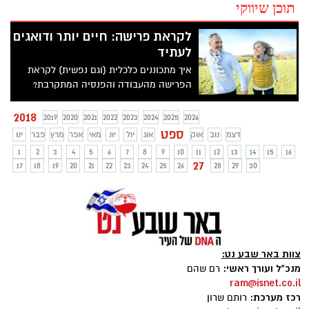
תוכן שיווקי
לקראת פרישה: חיים יותר ודואגים
לעתיד
איך מתכוננים כלכלית (וגם נפשית) לקראת
הפרישה מהעבודה והפנסיה המתקרבת?
מדריך
2018
2019
2020
2021
2022
2023
2024
2025
2026
ספט
דצמ
נוב
אוק
אוג
יול
יונ
מאי
אפר
מרץ
פבר
ינו
1
2
3
4
5
6
7
8
9
10
11
12
13
14
15
16
27
17
18
19
20
21
22
23
24
25
26
28
29
30
צוות באר שבע נט:
מנכ"ל ועורך ראשי:
רם שהם
ram@isnet.co.il
רכז מערכת:
רותם שרון