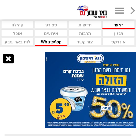
ראשי
חדשות
ספורט
קהילה
מגזין
תרבות
אירועים
אוכל
אינדקס
צור קשר
WhatsApp
לוח באר שבע