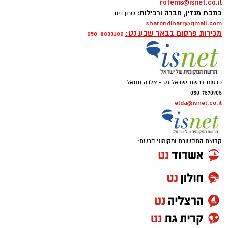
rotems@isnet.co.il
כתבת מגזין, חברה ורכילות:
שרון דינר
sharondinarr@gmail.com
מכירות פרסום בבאר שבע נט:
050-8833100
פרסום ברשת ישראל נט - אלדה נתנאל
050-7870908
elda@isnet.co.il
קבוצת התקשורת ומקומוני הרשת: