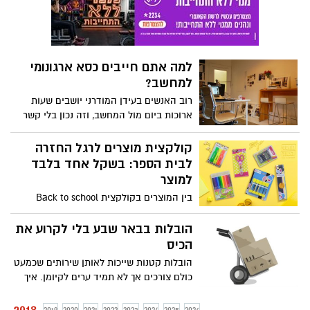
למה אתם חייבים כסא ארגונומי
למחשב?
רוב האנשים בעידן המודרני יושבים שעות
ארוכות ביום מול המחשב, וזה נכון בלי קשר
למקצוע שלהם. כלומר, עורכי דין מוצאים את
עצמם יושבים שעות מול המחשב, מהנדסים
קולקצית מוצרים לרגל החזרה
ועוד הרבה בעלי מקצועו אחרים, כך שברור
לבית הספר: בשקל אחד בלבד
מדוע גם אתם הגעתם למצב הזה ומדוע גם
למוצר
אתם מבלים כך את רוב שעות היום שלכם.
בין המוצרים בקולקצית Back to school
בשקל :קלמרים צבעוניים במגוון דוגמאות,
מספריים ממותגים של ברבי, מארז טושים
הובלות בבאר שבע בלי לקרוע את
צבעוניים, סרגל משרדי, מחשבון קטן, מארז 10
הכיס
מחקים צבעוניים, מארז 10 עטים כדוריים,
הובלות קטנות שייכות לאותן שירותים שכמעט
מנקב, מארז לורדים ללוח מחיק, מחדד אחיזה
כולם צורכים אך לא תמיד ערים לקיומן. איך
מגומי, דבק סופר גלו, מארז עפרונות עם מחק
זה יכול להיות אתם שואלים? פשוט מאוד.