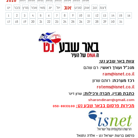
2018
2019
2020
2021
2022
2023
2024
2025
2026
אוג
דצמ
נוב
אוק
ספט
יול
יונ
מאי
אפר
מרץ
פבר
ינו
1
2
3
4
5
6
7
8
9
10
11
12
13
14
15
16
17
18
19
20
21
22
23
24
25
26
27
28
29
30
31
צוות באר שבע נט:
מנכ"ל ועורך ראשי:
רם שהם
ram@isnet.co.il
רכז מערכת:
רותם שרון
rotems@isnet.co.il
כתבת מגזין, חברה ורכילות:
שרון דינר
sharondinarr@gmail.com
מכירות פרסום בבאר שבע נט:
050-8833100
פרסום ברשת ישראל נט - אלדה נתנאל