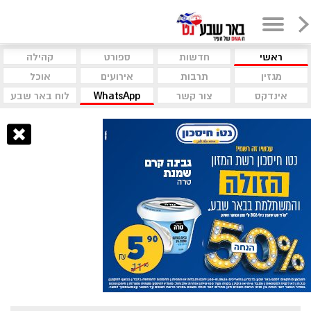
ראשי
חדשות
ספורט
קהילה
מגזין
תרבות
אירועים
אוכל
אינדקס
צור קשר
WhatsApp
לוח באר שבע