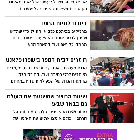
של שליטה על מה שקורה מסביבכם בעסק או
אם יש משהו שיכול לעשות לכל אחד מאיתנו
ביחידה ובצורה כזאת תוכלו לקבל החלטות
רק טוב זו פעילות גופנית. ככל שאנחנו
כאלה ואחרות על שינויים שאולי תרצו להכניס
עוסקים יותר ברצינות בפעילות גופנית מסוג
לארגון.
כזה או אחר אנחנו גם מרגישים טובים
ביטוח לחיות מחמד
ולמעשה הופכים להיות מקצועיים יותר בענף
מחזיקים בביתכם כלב או חתול? כדי שתדעו
הספורט שבו בחרנו. מה שכן, כמובן שכאשר
שניתן לבטח אותם באמצעות ביטוח לחיות
מדברים על ספורט מדברים גם על סוגים
מחמד. כל זאת ועוד במאמר הבא:
שונים של ציוד ספורט מקצועי שצריך לקנות,
מה שמעורר את השאלה איפה נכון יהיה
חוזרים לבית הספר בישפרו פלאנט
לבצע רכישה כזאת.
הכנת מערכת שעות, קישוט מחברות, מעמדים
מיוחדים לכלי כתיבה ועוד, הם רק חלק
מהמגוון הגדול של הפעילויות שהיו במתחם
ואם לא די בכך לסיום הערב הילדים נהנו
מהמופע של כוכבת הילדים טלי תלתלי
שיטת הכושר שמשגעת את העולם
גם בבאר שבע!
ספורטאים מקצוענים, סלבריטאים והקהל
הרחב – כולם אימצו את שיטת האימון של
EMS Club בכדי לשפר את היכולות
הספורטיביות שלהם