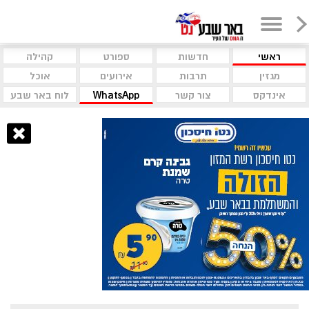
ראשי
חדשות
ספורט
קהילה
מגזין
תרבות
אירועים
אוכל
אינדקס
צור קשר
WhatsApp
לוח באר שבע