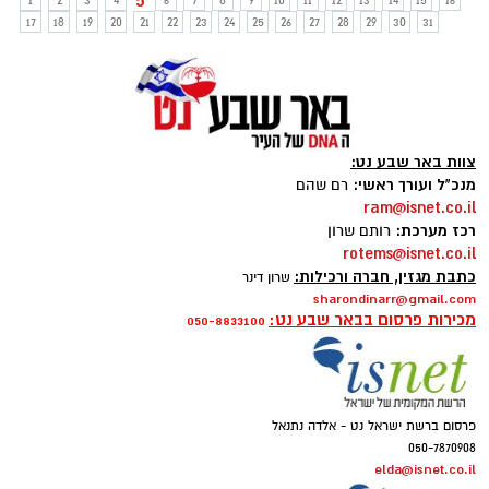
5
1
2
3
4
6
7
8
9
10
11
12
13
14
15
16
17
18
19
20
21
22
23
24
25
26
27
28
29
30
31
צוות באר שבע נט:
מנכ"ל ועורך ראשי:
רם שהם
ram@isnet.co.il
רכז מערכת:
רותם שרון
rotems@isnet.co.il
כתבת מגזין, חברה ורכילות:
שרון דינר
sharondinarr@gmail.com
מכירות פרסום בבאר שבע נט:
050-8833100
פרסום ברשת ישראל נט - אלדה נתנאל
050-7870908
elda@isnet.co.il