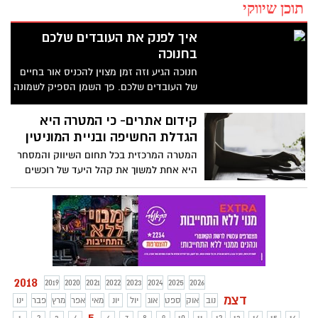
תוכן שיווקי
איך לפנק את העובדים שלכם
בחנוכה
חנוכה הגיע וזה זמן מצוין להכניס אור בחיים
של העובדים שלכם. פך השמן הספיק לשמונה
ימים, והפינוק שלכם יכול לשמח את העובדים
שלכם ולהספיק אף ליותר מכך. סלסלת פירות
קידום אתרים- כי המטרה היא
טרייה ועשירה גדושה בפירות עסיסיים יכולה
הגדלת החשיפה ובניית המוניטין
להיות מנת חלקם של העובדים במשרד שלכם.
המטרה המרכזית בכל תחום השיווק והמסחר
בנוסף לכך, דרך חברת "פרימדונה" תוכלו
היא אחת למשוך את קהל היעד של רוכשים
להזמין גם פירות מיובשים ממולאים ומגשי
פוטנציאליים במהירות האפשרית וביעילות
סושי פירות ושוקולד. סופגניות הם יאכלו גם
המיטבית ביותר. תחרות עסקית הייתה קיימת
כך – בעזרתנו תוכלו לפנק ולהפתיע אותם
משחר ההיסטוריה.
בדרך שהם לא יצפו לה.
2018
2019
2020
2021
2022
2023
2024
2025
2026
דצמ
נוב
אוק
ספט
אוג
יול
יונ
מאי
אפר
מרץ
פבר
ינו