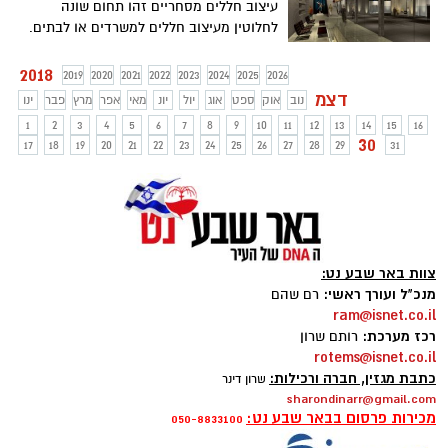
עיצוב חללים מסחריים זהו תחום שונה
לחלוטין מעיצוב חללים למשרדים או לבתים.
החלל המסחרי מיועד לשרת מטרות אחרות
ואם הוא יהיה מתוכנן בהתאם למטרותיו ניתן
2018
2019
2020
2021
2022
2023
2024
2025
2026
יהיה להפיק ממנו את מלוא התועלת.
דצמ
נוב
אוק
ספט
אוג
יול
יונ
מאי
אפר
מרץ
פבר
ינו
1
2
3
4
5
6
7
8
9
10
11
12
13
14
15
16
30
17
18
19
20
21
22
23
24
25
26
27
28
29
31
צוות באר שבע נט:
מנכ"ל ועורך ראשי:
רם שהם
ram@isnet.co.il
רכז מערכת:
רותם שרון
rotems@isnet.co.il
כתבת מגזין, חברה ורכילות:
שרון דינר
sharondinarr@gmail.com
מכירות פרסום בבאר שבע נט:
050-8833100