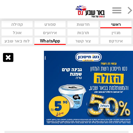
ראשי
חדשות
ספורט
קהילה
מגזין
תרבות
אירועים
אוכל
אינדקס
צור קשר
WhatsApp
לוח באר שבע