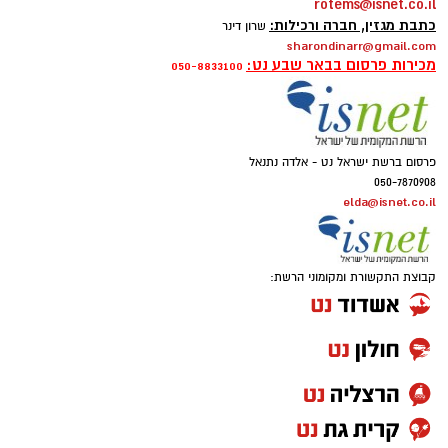
rotems@isnet.co.il
כתבת מגזין, חברה ורכילות:
שרון דינר
sharondinarr@gmail.com
מכירות פרסום בבאר שבע נט:
050-8833100
פרסום ברשת ישראל נט - אלדה נתנאל
050-7870908
elda@isnet.co.il
קבוצת התקשורת ומקומוני הרשת: