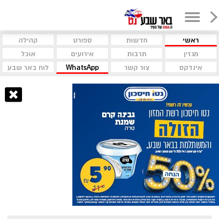
ראשי
חדשות
ספורט
קהילה
מגזין
תרבות
אירועים
אוכל
אינדקס
צור קשר
WhatsApp
לוח באר שבע