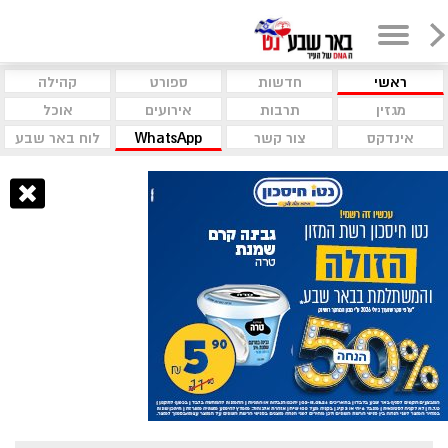
ראשי
חדשות
ספורט
קהילה
מגזין
תרבות
אירועים
אוכל
אינדקס
צור קשר
WhatsApp
לוח באר שבע