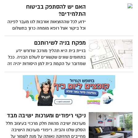
מוביל מקצועי אמין במחיר לא יקר.
האם יש להסתפק בביטוח
התלמידים?
ידוע לכל שההוצאות אורבות לנו מעבר לפינה
וכל ביקור אצל רופא מומחה כרוך בתשלום
נוסף וזאת לפני שמעלים את שאלת השאלות
– את זמינות התורים. לכן בביטוח תלמידים
מפקח בניה לשירותכם
ישנן מספר מגבלות שחשוב להבהיר
בניית בית היא תהליך מורכב שדורש ידע
בתחומים שונים שקשורים לעולם הבניה. ככל
שמדובר על הקמת בית למן היסודות יהיה זה
צעד נבון למנות אדם שיפקח על כל
התהליכים הללו וידאג שהבניה תתבצע על פי
התכנית המקורית. היות ומדובר על הוצאה
כספית לא מבוטלת, ניתן לשער שתרצו
שהבניה תתבצע על ידי פועלים מנוסים מבלי
להתפשר על חומרי הגלם.
ניקוי ריפודים ומערכות ישיבה מבד
מערכות ישיבה מהוות חלק מרכזי בעיצוב חלל
הסלון שלנו והבית. ריפודי מערכות הישיבה
מחייבים תחזוקה נאותה על מנת לשמור על