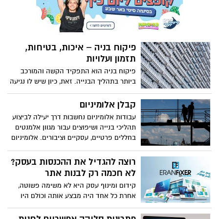
לבחור מתנה אחת מתוך שלוש מתנות שתמיד
כיף לקבל: כרטיס קולנוע מתנה ברשת "יס
פלאנט", ארוחת וופר מתנה ברשת "ברגר קינג"
או משחק זוגי בבאולינג במתנה
פיקוח בניה – איכות, בטיחות,
תזמון ועלויות
פיקוח בניה הוא התפקיד הקשה והמורכב
ביותר בתהליך הבנייה. זאת, כיון שיש לו נגיעה
לכל אחד מהתחומים בבנייה, ללא יוצא מן
הכלל. האם יש הגדרת תפקיד למפקח הבניה,
קבלן אלומיניום
ואם כן – מהי? מתי מתחיל מפקח הבנייה את
עבודות אלומיניום נחשבות דרך יעילה לביצוע
העבודה שלו? מי ממנה אותו לתפקיד?
תהליכי בנייה ושיפוצים עבור מגוון אלמנטים
בשורות הבאות נעסוק בנושא ונביא הסבר
בחללים פרטיים, עסקיים וציבורים. אלומיניום
קצר על תפקידו של מפקח הבניה ועל
הינו חומר קל לבנייה, הרכבה ופירוק, תוך
החשיבות שלו.
שהוא מסייע לשמור על הסביבה, כמו גם
רוצה להגדיל את ההכנסות בעסק?
שהוא מאפשר בנייה קלה וחסכנית. אבל מתי
לא חכמה רק לבנות אתר
נרצה לבצע בנייה קלה? וכיצד בוחרים קבלן
קידום ומינוף עסק היא לא משימה פשוטה,
אלומיניום מקצועי? כל המידע בהמשך!
אחרת כל אחד היה מבצע אותה וכולם היו
עצמאיים ומלאי אושר ועושר עד עצם היום
הזה. מלאכת הפרסום הנה קשה וסיזיפית