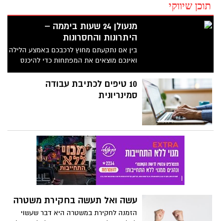
תוכן שיווקי
מנעולן 24 שעות ביממה –
היתרונות והחסרונות
בין אם נתקעתם מחוץ לרכבכם באמצע הלילה
ואינכם מוצאים את המפתחות כדי להיכנס
לרכב ולחזור הבית ובין אם בבוקר, כשאתם
ממהרים לעבודה ורוצים לנעול את הבית,
10 טיפים לכתיבת עבודה
נשברו המפתחות בתוך המנעול ועתה אינכם
סמינריונית
יכולים לנעול אחריכם, מנעולן מקצועי הוא
בדיוק מה שאתם צריכים. אם אתם גרים
באזור הדרום, מנעולן בבאר שבע יוכל לספק
לכם את המענה המתאים, ובתנאי שזה מנעולן
24/7. אילו יתרונות או חסרונות מציע מנעולן
מוסמך, העובד סביב השעון? הנה, התשובה:
עשה ואל תעשה בחקירת משטרה
הזמנה לחקירת במשטרה היא דבר שעשוי