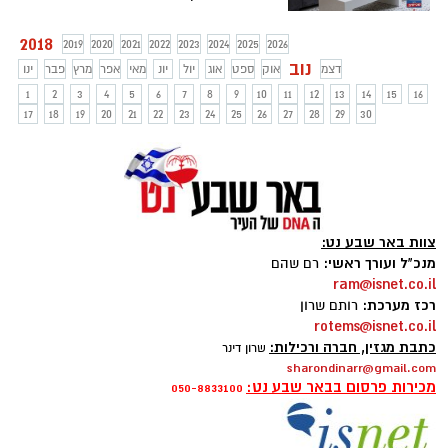
ניקיונן ולאפשר לנו ליהנות מאיכות חיים
ומרמת היגיינה וניקיון גבוהה. ריפודים מבד
2018
2019
2020
2021
2022
2023
2024
2025
2026
נוטים לצבור אבק, לכלוך וכתמים ולאבד
נוב
דצמ
אוק
ספט
אוג
יול
יונ
מאי
אפר
מרץ
פבר
ינו
מחיותם לאורך הזמן.
1
2
3
4
5
6
7
8
9
10
11
12
13
14
15
16
17
18
19
20
21
22
23
24
25
26
27
28
29
30
צוות באר שבע נט:
מנכ"ל ועורך ראשי:
רם שהם
ram@isnet.co.il
רכז מערכת:
רותם שרון
rotems@isnet.co.il
כתבת מגזין, חברה ורכילות:
שרון דינר
sharondinarr@gmail.com
מכירות פרסום בבאר שבע נט:
050-8833100