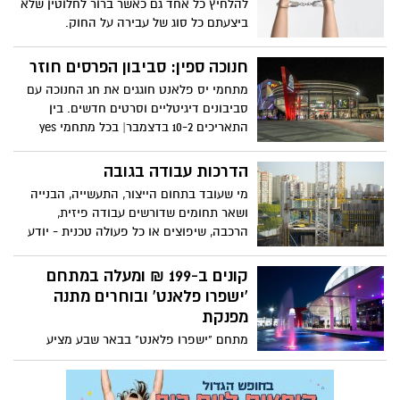
להלחיץ כל אחד גם כאשר ברור לחלוטין שלא
ביצעתם כל סוג של עבירה על החוק.
המשטרה היא גוף שמחזיק בכוח רב ופועלת
תחת החוק וזימון לחקירה עשוי להיות פתח
חנוכה ספין: סביבון הפרסים חוזר
לצרות צרורות אם לא יודעים כיצד להתנהג
מתחמי יס פלאנט חוגגים את חג החנוכה עם
במהלכה.
סביבונים דיגיטליים וסרטים חדשים. בין
התאריכים 10-2 בדצמבר| בכל מתחמי yes
PLANET |
הדרכות עבודה בגובה
מי שעובד בתחום הייצור, התעשייה, הבנייה
ושאר תחומים שדורשים עבודה פיזית,
הרכבה, שיפוצים או כל פעולה טכנית - יודע
עד כמה עבודה בגובה חייבת להיעשות
בזהירות ובצורה נכונה ובטוחה. בשל כך חשוב
קונים ב-199 ₪ ומעלה במתחם
לדעת יותר על הדרך לבחור הדרכות עבודה
'ישפרו פלאנט' ובוחרים מתנה
בגובה כמו גם על החשיבות של הדרכה מסוג
מפנקת
זה.
מתחם "ישפרו פלאנט" בבאר שבע מציע
ללקוחותיו מבצע מיוחד: "ישפרו טריפל".
במסגרת המבצע, לקוחות המתחם הרוכשים
ב-199 ₪ ומעלה באחת מחנויות המתחם, יוכלו