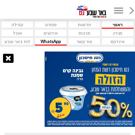
ראשי
חדשות
ספורט
קהילה
מגזין
תרבות
אירועים
אוכל
אינדקס
צור קשר
WhatsApp
לוח באר שבע