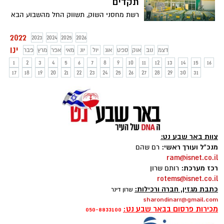
תקדים
רשת מחסני השוק, תשווק החל מהשבוע הבא
ערכת בדיקות אנטיגן ביתיות של חברת
GenSure במחיר חסר תקדים של 5.80 ₪
2022
2023
2024
2025
2026
ליחידה בכך תקדם הרשת מהלך הוזלת
ינו
דצמ
נוב
אוק
ספט
אוג
יול
יונ
מאי
אפר
מרץ
פבר
מחירים משמעותית בקטגוריית הבדיקות
1
2
3
4
5
6
7
8
9
10
11
12
13
14
15
16
הביתיות
17
18
19
20
21
22
23
24
25
26
27
28
29
30
31
צוות באר שבע נט:
מנכ"ל ועורך ראשי:
רם שהם
ram@isnet.co.il
רכז מערכת:
רותם שרון
rotems@isnet.co.il
כתבת מגזין, חברה ורכילות:
שרון דינר
sharondinarr@gmail.com
מכירות פרסום בבאר שבע נט:
050-8833100