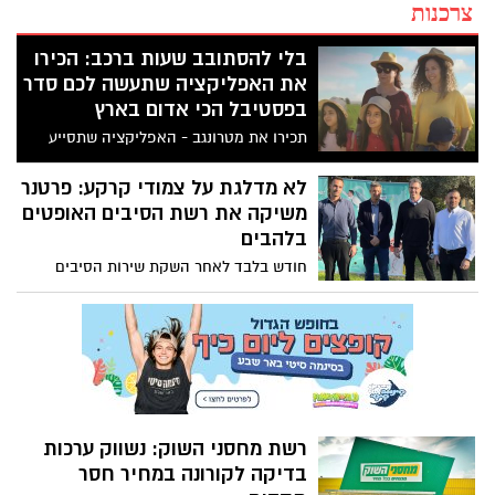
צרכנות
בלי להסתובב שעות ברכב: הכירו
את האפליקציה שתעשה לכם סדר
בפסטיבל הכי אדום בארץ
תכירו את מטרונגב - האפליקציה שתסייע
לכם להתמצא בפסטיבל "דרום אדום", האירוע
הכי צבעוני ופורח שמושך מאות אלפי
לא מדלגת על צמודי קרקע: פרטנר
ישראלים לנגב במשך שישה שבועות ברציפות
משיקה את רשת הסיבים האופטים
בלהבים
חודש בלבד לאחר השקת שירות הסיבים
במועצה המקומית עומר: קבוצת התקשורת
פרטנר לא פוסחת על הפריפריה והשיקה
היום באופן רשמי את רשת הסיבים האופטיים
שלה במועצה המקומית "להבים" במעמד שר
התקשורת יועז הנדל.
רשת מחסני השוק: נשווק ערכות
בדיקה לקורונה במחיר חסר