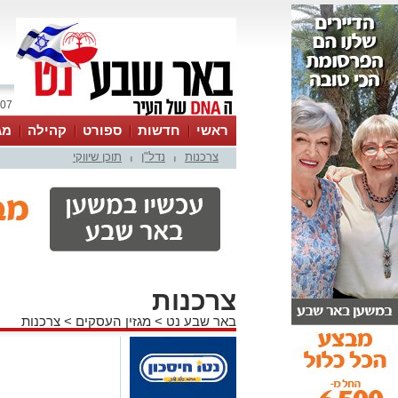
07 אוגוסט 2026 / 00:50
ראשי
חדשות
ספורט
קהילה
מג
צרכנות
נדל"ן
תוכן שיווקי
עסקים
טיפים והמלצות
|
|
צרכנות
באר שבע נט
>
מגזין העסקים
>
צרכנות