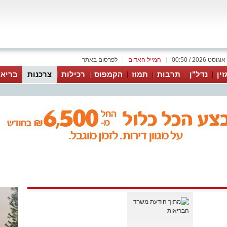
|
המייל האדום
|
לפרסום באתר
זין
נדל"ן
תרבות
תמוז
הקמפוס
רכילות
צרכנות
בריאו