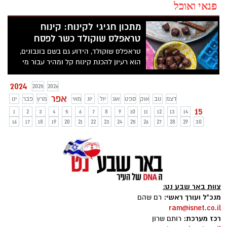
פנאי ואוכל
מתכון חגיגי לקינוח: קינוח
טראפלס שוקולד כשר לפסח
טראפלס שוקולד, הידוע גם בשם בונבונים,
הוא רעיון להכנת קינוח קל ומהיר עבור מי
שמארח במהלך ימי הפסח, עם מנה אחרונה
מרשימה, חגיגית, טעימה, יפה וכמובן מתאימה
2024
2025
2026
לפסח.
אפר
דצמ
נוב
אוק
ספט
אוג
יול
יונ
מאי
מרץ
פבר
ינו
15
1
2
3
4
5
6
7
8
9
10
11
12
13
14
16
17
18
19
20
21
22
23
24
25
26
27
28
29
30
צוות באר שבע נט:
מנכ"ל ועורך ראשי:
רם שהם
ram@isnet.co.il
רכז מערכת:
רותם שרון