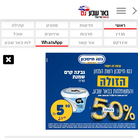
ראשי
חדשות
ספורט
קהילה
מגזין
תרבות
אירועים
אוכל
אינדקס
צור קשר
WhatsApp
לוח באר שבע