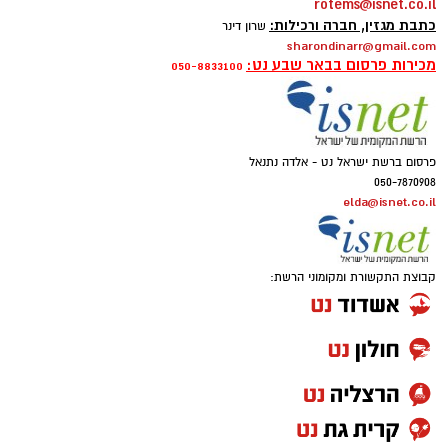
rotems@isnet.co.il
כתבת מגזין, חברה ורכילות:
שרון דינר
sharondinarr@gmail.com
מכירות פרסום בבאר שבע נט:
050-8833100
פרסום ברשת ישראל נט - אלדה נתנאל
050-7870908
elda@isnet.co.il
קבוצת התקשורת ומקומוני הרשת: