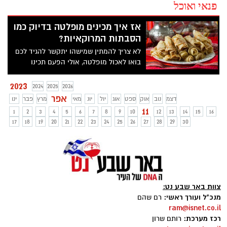
פנאי ואוכל
אז איך מכינים מופלטה בדיוק כמו
הסבתות המרוקאיות?
לא צריך להמתין שמישהו יתקשר להגיד לכם
בואו לאכול מופלטה, אולי הפעם תכינו
בעצמכם? קבלו מתכון של הסבתות מפעם וגם
סרטון של שף גיא פרץ, מומחה מספר אחד
2023
2024
2025
2026
בישראל לבישול המרוקאי
אפר
דצמ
נוב
אוק
ספט
אוג
יול
יונ
מאי
מרץ
פבר
ינו
11
1
2
3
4
5
6
7
8
9
10
12
13
14
15
16
17
18
19
20
21
22
23
24
25
26
27
28
29
30
צוות באר שבע נט:
מנכ"ל ועורך ראשי:
רם שהם
ram@isnet.co.il
רכז מערכת:
רותם שרון