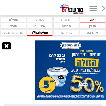
ראשי
חדשות
ספורט
קהילה
מגזין
תרבות
אירועים
אוכל
אינדקס
צור קשר
WhatsApp
לוח באר שבע