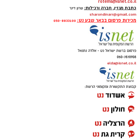
rotems@isnet.co.il
כתבת מגזין, חברה ורכילות:
שרון דינר
sharondinarr@gmail.com
מכירות פרסום בבאר שבע נט:
050-8833100
פרסום ברשת ישראל נט - אלדה נתנאל
050-7870908
elda@isnet.co.il
קבוצת התקשורת ומקומוני הרשת: