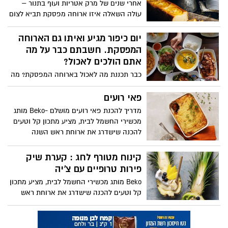
להגברה של ריכוז, קשב ואיזון.
אחרי שנים של מרק אטריות ועוף בתנור –
עולה השאלה איזו ארוחה מפסקת תביא לצום
שלאחריה חוויה שהיא מעבר למשביעה? מנות
בגוון קאריבי של אורז בחלב קוקוס ומנגו,
יום כיפור מגיע ואיתו גם הארוחה
גזרים בפסטו פיסטוק ועוגת לימון בחושה
המפסקת. חשבתם כבר על מה
חמוצה-מתוקה יהפכו את הארוחה המפסקת
אתם הולכים לאכול?
– לארוחה מספקת
כבר תכננת מה לאכול בארוחה המפסקת? מה
דעתך על מרק עוף פולני אמיתי או תבשיל
עירקי עם אורז, חומוס ועוף? התזונאית של
פאי רועים
כללית מציעה מתכונים מעולים מכל קצוות
מדריך להכנת פאי רועים מושלם -Beko מותג
העולם
מכשירי החשמל לבית, מציע מתכון קל וטעים
להכנה שישדרג את ארוחת ראש השנה
קינוח מטורף לחג : קערת שיק
פירות טרופיים עם צ’יה
Beko מותג מכשירי החשמל לבית, מציע מתכון
קל וטעים להכנה שישדרג את ארוחת ראש
השנה