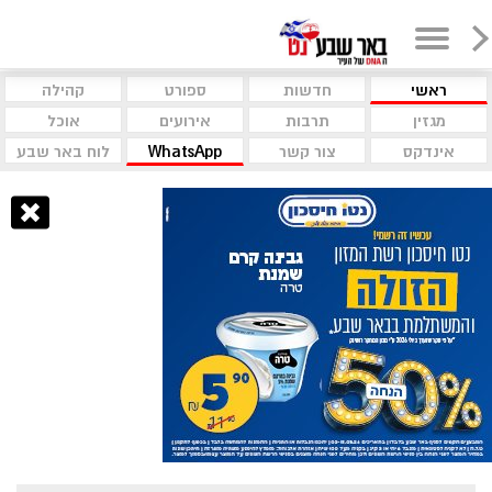
ראשי
חדשות
ספורט
קהילה
מגזין
תרבות
אירועים
אוכל
אינדקס
צור קשר
WhatsApp
לוח באר שבע