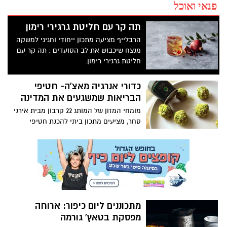
פנאי ואוכל
תה קר עם חליטת גרגירי רימון
הרבלייף מציעה מתכון ייחודי וחגיגי למשקה
מנצח שיכבוש את לב הסועדים : תה קר עם
חליטת גרגירי רימון.
כדורי אנרגיה מאצ'ה- חטיפי
הבריאות שמשגעים את המדינה
מומחי המזון של המותג 22 קרבון מבית אירני
סחר, מציעים מתכון ביתי להכנת חטיפי
בריאות: כדורי אנרגיה מאצ'ה. כשמם כן הם,
מדובר בכדורי מאצ'ה טעימים ומפנקים
באנרגיה שקל להכין, כיף לנשנש, מבלי נקיפות
מצפון, בריא, טעים וקל להכנה! הכדורים
מבוססים על רכיב מרכזי שהוא תה המאצ'ה
הידוע כבעל סגולות רבות. התה מרגיע ומשרה
תחושה של שלווה פנימית, מרומם את מצב
מתכוננים ליום כיפור: ארוחה
הרוח בזכות הורמוני "אושר" הנקראים דופמין
מפסקת בטאץ' גורמה
וסרוטונין המופרשים למוח, בנוסף מסייע