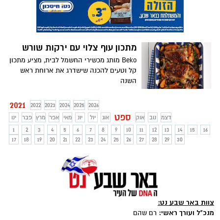
מתכון עוף צלוי עם ירקות שורש
Beko מותג מכשירי החשמל לבית, מציע מתכון
קל וטעים להכנה שישדרג את ארוחת ראש
השנה
2021
2022
2023
2024
2025
2026
ספט
דצמ
נוב
אוק
אוג
יול
יונ
מאי
אפר
מרץ
פבר
ינו
1
2
3
4
5
6
7
8
9
10
11
12
13
14
15
16
17
18
19
20
21
22
23
24
25
26
27
28
29
30
צוות באר שבע נט:
מנכ"ל ועורך ראשי:
רם שהם