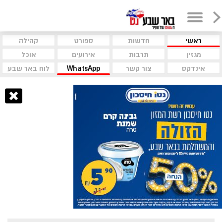
ראשי
חדשות
ספורט
קהילה
מגזין
תרבות
אירועים
אוכל
אינדקס
צור קשר
WhatsApp
לוח באר שבע