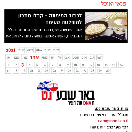
פנאי ואוכל
לכבוד המימונה - קבלו מתכון
למופלטה טעימה
אחרי שבשנה שעברה התבטלו החגיגות בגלל
ההגבלות, השנה אפשר בשעה טובה לחגוג את
המימונה כמו שצריך. אז בין אם אתם
מתארחים במימונה ובין אם לא, בטוח
2021
2022
2023
2024
2025
2026
מתחשק לכם מופלטה - לכן החלטנו לפנק
אפר
דצמ
נוב
אוק
ספט
אוג
יול
יונ
מאי
מרץ
פבר
ינו
אתכם במתכון וסרטון. שיהיה בתאבון
3
1
2
4
5
6
7
8
9
10
11
12
13
14
15
16
17
18
19
20
21
22
23
24
25
26
27
28
29
30
צוות באר שבע נט:
מנכ"ל ועורך ראשי:
רם שהם
ram@isnet.co.il
רכז מערכת:
רותם שרון