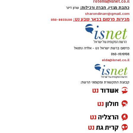
rotems@isnet.co.il
כתבת מגזין, חברה ורכילות:
שרון דינר
sharondinarr@gmail.com
מכירות פרסום בבאר שבע נט:
050-8833100
פרסום ברשת ישראל נט - אלדה נתנאל
050-7870908
elda@isnet.co.il
קבוצת התקשורת ומקומוני הרשת: