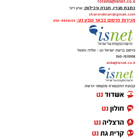
rotems@isnet.co.il
כתבת מגזין, חברה ורכילות:
שרון דינר
sharondinarr@gmail.com
מכירות פרסום בבאר שבע נט:
050-8833100
פרסום ברשת ישראל נט - אלדה נתנאל
050-7870908
elda@isnet.co.il
קבוצת התקשורת ומקומוני הרשת: