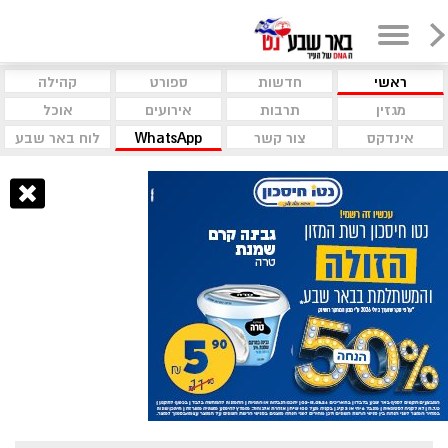
ראשי
חדשות
ספורט
קהילה
מגזין
תרבות
אירועים
אוכל
אינדקס
צור קשר
WhatsApp
לוח באר שבע