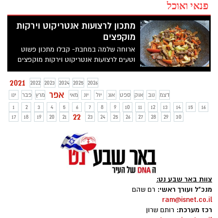
פנאי ואוכל
מתכון לרצועות אנטריקוט וירקות
מוקפצים
ארוחה שלמה במחבת- קבלו מתכון פשוט
וטעים לרצועות אנטריקוט וירקות מוקפצים
ברוטב צ'ילי שלא תרצו להפסיק לאכול!
2021
2022
2023
2024
2025
2026
אפר
דצמ
נוב
אוק
ספט
אוג
יול
יונ
מאי
מרץ
פבר
ינו
1
2
3
4
5
6
7
8
9
10
11
12
13
14
15
16
22
17
18
19
20
21
23
24
25
26
27
28
29
30
צוות באר שבע נט:
מנכ"ל ועורך ראשי:
רם שהם
ram@isnet.co.il
רכז מערכת:
רותם שרון