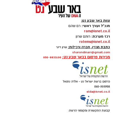
צוות באר שבע נט:
מנכ"ל ועורך ראשי:
רם שהם
ram@isnet.co.il
רכז מערכת:
רותם שרון
rotems@isnet.co.il
כתבת מגזין, חברה ורכילות:
שרון דינר
sharondinarr@gmail.com
מכירות פרסום בבאר שבע נט:
050-8833100
פרסום ברשת ישראל נט - אלדה נתנאל
050-7870908
elda@isnet.co.il
קבוצת התקשורת ומקומוני הרשת: