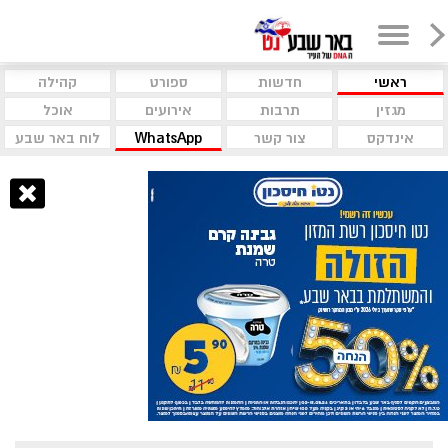
ראשי
חדשות
ספורט
קהילה
מגזין
תרבות
אירועים
אוכל
אינדקס
צור קשר
WhatsApp
לוח באר שבע