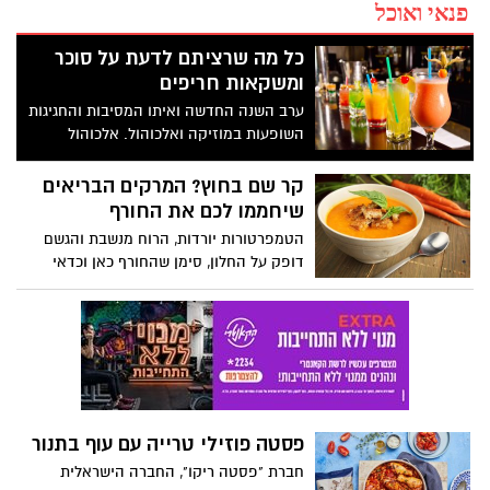
פנאי ואוכל
כל מה שרציתם לדעת על סוכר
ומשקאות חריפים
ערב השנה החדשה ואיתו המסיבות והחגיגות
השופעות במוזיקה ואלכוהול. אלכוהול
בצריכה מופרזת כשלעצמו יכול להיות מסוכן,
על אחת כמה וכמה עבור סוכרתיים. לקראת
קר שם בחוץ? המרקים הבריאים
הספירה לאחור אספנו מספר טיפים שיסייעו
שיחממו לכם את החורף
למי מכם שסובל מסוכרת להנות מהחגיגות
הטמפרטורות יורדות, הרוח מנשבת והגשם
ולשמור על בטיחות ובריאות
דופק על החלון, סימן שהחורף כאן וכדאי
למצוא דרך טובה להתחמם שגם תספק
לגופכם את כל מה שבריא ומזין. עינת מזור
בקר, דיאטנית קלינית במרכז DMC לטיפול
בסוכרת עם חמש המלצות בריאות לעונה
הקרה
פסטה פוזילי טרייה עם עוף בתנור
חברת "פסטה ריקו", החברה הישראלית