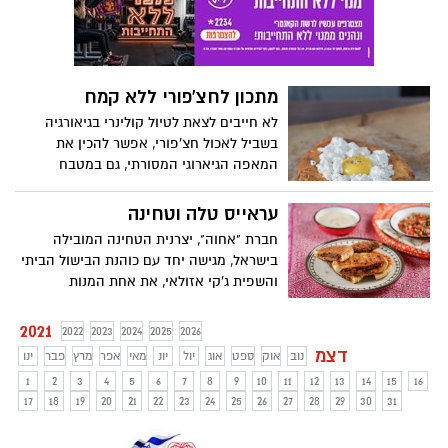
גבינה, קלילים, טעימים, יפים להגשה -
מהמטבח האיטלקי.
מתכון לחצ'פורי ללא קמח
לא חייבים לצאת לטיול קולינרי בגיאורגיה
בשביל לאכול חצ'פורי, אפשר להכין את
המאפה הגיארוגי המסורתי, גם במטבח
הביתי. חברת הרבלייף מעניקה מתכון בגרסה
בריאותית: חצ'פורי ללא קמח ומועשר בחלבון.
עראייס טלה וטחינה
עכשיו אפשר ליהנות משילוב מושלם של בצק
חברת "אחוה", יצרנית הטחינה המובילה
פריך, ביצת עין וגבינות בארוחת בוקר, צהריים
בישראל, מגישה יחד עם כוהנת הבישול הביתי
או ערב.
והשפית ג'קי אזולאי, את אחת המנות
הנפוצות במזרח התיכון – פיתה במילוי בשר
משוחה בשמן, או בשפת העם – "עראייס".
2021
2022
2023
2024
2025
2026
מנה נפלאה, עשירה בטעמים ומפנקת, מוגשת
דצמ
נוב
אוק
ספט
אוג
יול
יונ
מאי
אפר
מרץ
פבר
ינו
לצד טחינה לבנה וסלט פלחי עגבניות וגבעולי
1
2
3
4
5
6
7
8
9
10
11
12
13
14
15
16
בצל ירוק טריים.
17
18
19
20
21
22
23
24
25
26
27
28
29
30
31