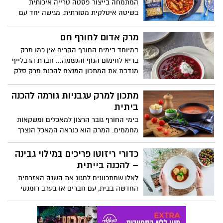
המתמחה בייצור פסטה טרייה איכותית
בשיטה איטלקית מסורתית, מגישה יחד עם
בלוגר האוכל רון יוחננוב, מתכון מנצח
המתאים במיוחד לימי החורף הקרים: פסטה
מרק אדום לחורף חם
פוזילי טרייה עם עוף המוגשים בתבנית אחת
במיוחד בימים החורף הקרים אין כמו מרק
בתנור. השימוש במתכון בפסטה טרייה שלא
בריא לחימום הגוף והנשמה... חברת הרבלייף
צריך לבשל אותה קודם ובהכנה בתנור מקבלת
מנדבת את המתכון המנצח להכנת מרק סלק
מרקם מושלם וטעם מענג.
איכותי, מזין, טעים ובריא! מתוך ספר מתכוני
הבריאות: "מבשלים דרך חיים", הכולל כ-80
מתכון למרק עגבניות גורמה להכנה
מתכונים מגוונים על טהרת הבריאות עם פירוט
ביתית
ערכים תזונתיים.
בימי החורף גובר הרצון למאכלים ומשקאות
מחממים. המרק הוא כנראה המאכל הנצרך
ביותר בימי החורף הקרים. הוא תורם לתחושת
שובע ממושכת, מחמם ומזין את הגוף, מעשיר
כדורי ריזוטו פריכים במילוי גבינה
אותו בנוזלים, מהיר וקל להכנה. חברת
– להכנה בייתית
הרבלייף מציעה לחורף מרק עגבניות גורמה
לאלו שמתכוונים לחגוג את השנה האזרחית
להכנה ביתית, עשיר בסיבים תזונתיים
החדשה בבית, עם חברים או בערב רומנטי
וחלבונים המסייעים לתחושת שובע לאורך זמן
זוגי, השף הראשי של רשת קפה גרג – רון
רב. מתאים כארוחת ביניים, מנת פתיחה
סימן טוב, חושף מתכון חגיגי להכנת מאכל
לארוחה או כארוחת לילה.
איטלקי: ארנצ'יני. מדובר בכדורי ריזוטו במילוי