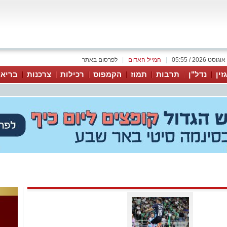
|
המייל האדום
|
לפרסום באתר
זין
נדל"ן
תרבות
תמוז
הקמפוס
רכילות
צרכנות
בריאו