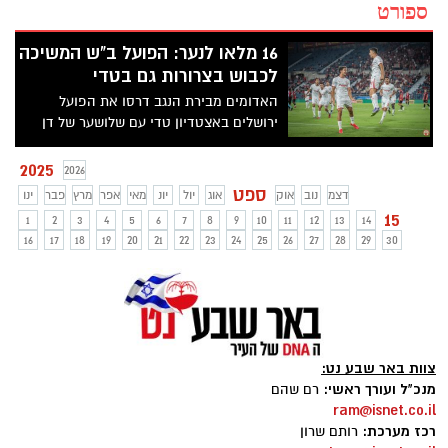
ספורט
16 מלאו לנער: הפועל ב"ש המשיכה
לכבוש בצרורות גם בטדי
האדומים מבירת הנגב דרסו את הפועל
ירושלים באצטדיון טדי עם שלושער של דן
ביטון ושער עצמי אומלל של שוער הירושלמים,
ורשמו פתיחת עונה מדהימה עם 16 שערים
2025
2026
בשלושה מחזורים בלבד.
ספט
דצמ
נוב
אוק
אוג
יול
יונ
מאי
אפר
מרץ
פבר
ינו
15
1
2
3
4
5
6
7
8
9
10
11
12
13
14
16
17
18
19
20
21
22
23
24
25
26
27
28
29
30
צוות באר שבע נט:
מנכ"ל ועורך ראשי:
רם שהם
ram@isnet.co.il
רכז מערכת:
רותם שרון