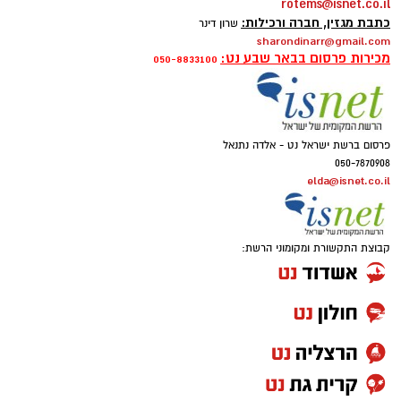
rotems@isnet.co.il
כתבת מגזין, חברה ורכילות:
שרון דינר
sharondinarr@gmail.com
מכירות פרסום בבאר שבע נט:
050-8833100
פרסום ברשת ישראל נט - אלדה נתנאל
050-7870908
elda@isnet.co.il
קבוצת התקשורת ומקומוני הרשת: