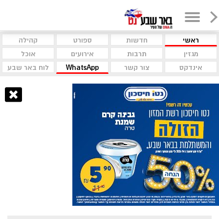
ראשי
חדשות
ספורט
קהילה
מגזין
תרבות
אירועים
אוכל
אינדקס
צור קשר
WhatsApp
לוח באר שבע