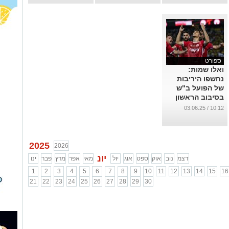
...
ספורט
ואלו שמות:
נחשפו היריבות
של הפועל ב"ש
בסיבוב הראשון
במוקדמות הליגה
10:12 / 03.06.25
האירופית
...
2025
2026
יונ
דצמ
נוב
אוק
ספט
אוג
יול
מאי
אפר
מרץ
פבר
ינו
1
2
3
4
5
6
7
8
9
10
11
12
13
14
15
16
21
22
23
24
25
26
27
28
29
30