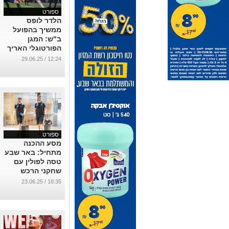
ספורט
הלדר לופס
ממשיך בהפועל
ב"ש: המגן
הפורטוגלי האריך
חוזהו לעונה
12:24 / 29.06.25
נוספת
...
ספורט
מסע ההכנה
מתחיל: באר שבע
טסה לפולין עם
שחקני הרכש
החדשים
18:35 / 23.06.25
...