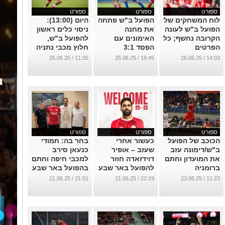
ספורט
ספורט
ספורט
לוח המשחקים של
הפועל ב"ש פתחה
היום (13:00):
הפועל ב"ש לעונה
את מחנה
ניסוי כלים ראשון
הקרובה נחשף; כל
האימונים עם
להפועל ב"ש,
הפרטים
הפסד 3:1
חלוץ מכבי נתניה
לפולוניה ביטום
חתם באופן רשמי
...
11:35 / 25.06.25
16:45 / 25.06.25
14:03 / 26.06.25
...
...
ספורט
ספורט
ספורט
הכוכב של הפועל
כעשור אחרי
בחר בה: חמודי
ב"ש/דימונה עזב
שעזב – אופיר
כנעאן סירב
את המועדון וחתם
דוידזאדה חוזר
למכבי חיפה וחתם
ברומניה
להפועל באר שבע
בהפועל באר שבע
...
...
...
21:51 / 21.06.25
22:19 / 21.06.25
11:23 / 23.06.25