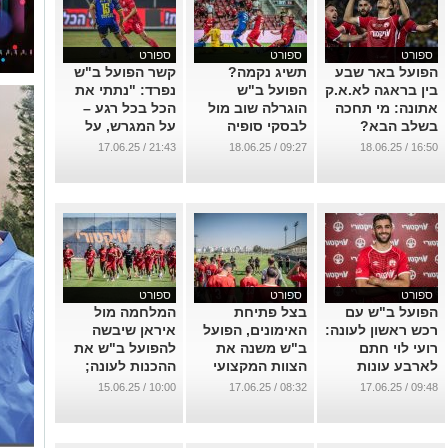
ספורט
ספורט
ספורט
הפועל באר שבע
תשיג נקמה?
קשר הפועל ב"ש
בין בראגה לא.א.ק
הפועל ב"ש
נפרד: "נתתי את
אתונה: מי תחכה
הוגרלה שוב מול
הכל בכל רגע –
בשלב הבא?
לבסקי סופיה
על המגרש, על
הספסל וביציע"
...
...
21:43 / 17.06.25
09:27 / 18.06.25
16:50 / 18.06.25
...
ספורט
ספורט
ספורט
הפועל ב"ש עם
בצל פתיחת
המלחמה מול
רכש ראשון לעונה:
האימונים, הפועל
איראן שיבשה
רועי לוי חתם
ב"ש משנה את
להפועל ב"ש את
לארבע עונות
הצוות המקצועי
ההכנות לעונה;
שלה
ההסבר המלא
...
10:00 / 15.06.25
08:32 / 17.06.25
09:48 / 17.06.25
...
...