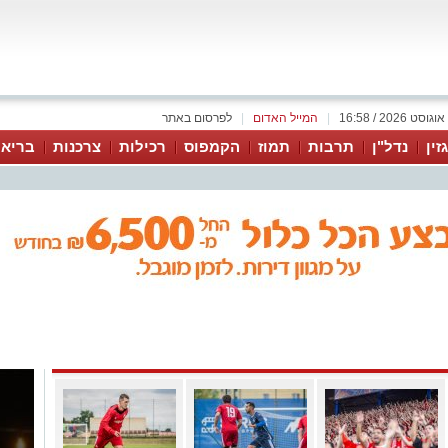
|
המייל האדום
|
לפרסום באתר
זין
נדל"ן
תרבות
תמוז
הקמפוס
רכילות
צרכנות
בריאו