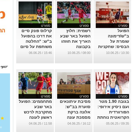
ספורט
ספורט
ספורט
הפועל
רשמית: חלוץ
קרלוס פונק סיים
ב"ש/דימונה
הפועל באר שבע
את דרכו בהפועל
שומרת על
האריך את חוזהו
ב"ש: "החלטה
הבסיס: שחקניות
בקבוצה
משותפת על סיום
נוספות האריכו
ההתקשרות"
...
15:46 / 06.06.25
08:00 / 10.06.25
10:30 / 10.06.25
חוזה
...
...
ספורט
ספורט
ספורט
בגובה 1.90 מטר
מסיבת עיתונאים
מתחממים: הפועל
ועם ניסיון אירופי:
סוערת בב"ש:
באר שבע
הפורוורדית
אלונה ברקת
מתקרבת לרכש
הקרואטית נוחתת
מסמכת עונה
ראשון לעונה
בנגב
ותוקפת את
הקרובה
11:58 / 04.06.25
16:12 / 04.06.25
09:35 / 05.06.25
ההתאחדות
...
...