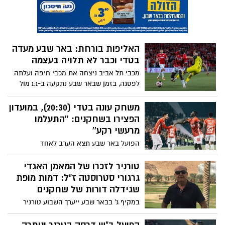
לקידום ספורט הנשים והעצמת ילדות ונערות
בנגב, כחלק ממהלך חברתי רחב היקף
האליפות בורחת: באר שבע מעדה
בטדי וכבר לא תלויה בעצמה
מכבי תל אביב ניצחה את מכבי חיפה ועלתה
לפסגה, בזמן שבאר שבע נתקעה ב-1:1 מול
בית"ר ירושלים בטדי – והפער בצמרת צמח
לשתי נקודות ערב המחזור האחרון
משחק עונה בטדי (20:30), במועדון
הפצירו בשחקנים: ''התעלמו
מרעשי רקע''
הפועל באר שבע תצא הערב לאחד
ממשחקיה החשובים ביותר בעונות האחרונות,
כאשר כל דבר אחר חוץ מניצחון יהווה עבורה
טורניר לזכרו של המאמן האגדי
בעיה. התלבטות בין אחמד לגאנח, האם קוז'וך
גרגורי סטרוסטה ז"ל: דמות מופת
ייפתח בשלושה בלמים?
שגידלה דורות של שחקנים
במקיף ג' בבאר שבע ייערך השבוע טורניר
כדורסל מיוחד לכיתות ח' ולזכרו של המאמן
האהוב גרגורי סטרוסטה, שהלך לעולמו לאחר