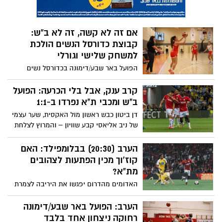
אם זה לא קשה, זה לא ב"ש:
קבוצת כדורסל הנשים הולכת
למשחק שלישי וגורלי
הפועל באר שבע/דימונה בכדורסל נשים
נגררת למשחק שלישי ומכריע בגמר הפלייאוף
של הליגה הלאומית, אחרי הפסד חוץ לבני
קרב ענק, אבל בלי הכרעה: הפועל
יהודה – 52:35. ביום חמישי: ההכרעה בבית
ב"ש ומכבי ת"א נפרדו ב-1:1
דן ביטון כבש ראשון מול האקסית, שער עצמי
של ניב אליאסי קבע שוויון – והמרוץ לצלחת
נותר פתוח לחלוטין: הפועל באר שבע ומכבי
תל אביב עם 71 נקודות כל אחת, שלושה
הערב (20:30) בבלומפילד: האם
מחזורים לסיום
קוז'וך מכין הפתעות לצהובים
מת"א?
האדומים מהדרום יפגשו את היריבה לצמרת
לקרב ראש בראש על הפסגה (20:30) – שתי
הקבוצות בשוויון נקודות, ו-3,000 אוהדים
הערב: הפועל באר שבע/דימונה
מבאר שבע ילוו את הקבוצה במשחק גורלי
רחוקה ניצחון אחד בלבד