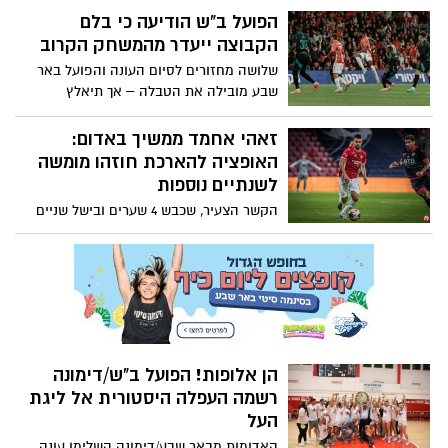
את מכבי ת"א למקום הראשון – והכול תלוי
הפועל ב"ש הודיעה כי בלם
רק באדומים
הקבוצה ייעדר מהמשחק הקרוב
שלושה מחזורים לסיום העונה והפועל באר
שבע מובילה את הטבלה – אך תיאלץ
להסתדר מול מכבי חיפה ללא קרלוס פונק,
שמתעכב בחו"ל בשל סיבות בירוקרטיות
זאהי אחמד ממשיך באדום:
האופציה להארכת חוזהו מומשה
לשנתיים נוספות
הקשר הצעיר, שכבש 4 שערים ובישל שניים
העונה, ימשיך באדום לשנתיים נוספות –
ומצטרף לבלוריאן ואליאס בהמשכיות הסגל
רגע לפני הקרב מול מכבי חיפה
הן אלופות! הפועל ב"ש/דימונה
רשמה העפלה היסטורית אל ליגת
העל
האדומות מבאר שבע/דימונה השלימו עונה