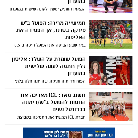
במועדון
המאמן הוותיק ימשיך לעונה שישית במועדון
הדרומי, במטרה להוביל את הקבוצה חזרה
לפלייאוף לאחר עונה טובה אך עם סיומת די
חמישייה מרירה: הפועל ב"ש
מאכזבת שהסתיימה במקום התשיעי. במועדון
פירקה בטרנר, אך הפסידה את
מדגישים: "המשכיותו – אבן יסוד בחזון
האליפות
המקצועי"
באר שבע הביסה את הפועל חיפה ב-0:5
במשחק סיום העונה, אך ניצחון זהה של מכבי
תל אביב על בית"ר ירושלים הותיר אותה
הפועל שומרת על השלד: אליסון
במקום השני. ביום חמישי: הזדמנות לתואר
זלין חתמה לעונה שלישית
בגמר גביע המדינה
במועדון
הפורוורדית הוותיקה, שהייתה חלק בלתי
נפרד מעליית הקבוצה מהליגה הארצית ועד
לליגת העל, תמשיך לעונה נוספת במדים
חשוב מאד: ICL מאריכה את
האדומים של הפועל באר שבע
החסות להפועל ב"ש/דימונה
בכדורסל נשים
חברת ICL תמשיך את התמיכה בקבוצת
הכדורסל נשים של הפועל באר שבע/דימונה
גם בעונת 2025/26, לאחר עלייתה ההיסטורית
לליגת העל. החברה מדגישה את מחויבותה