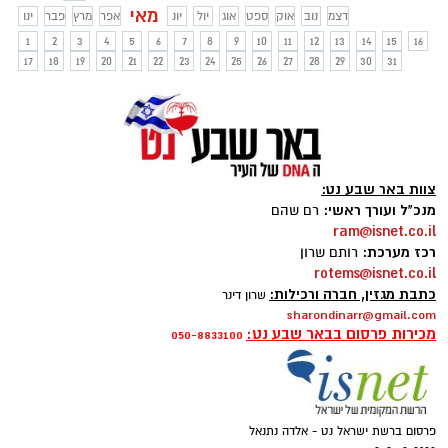
דני
מאי
דצמ
נוב
אוק
ספט
אוג
יול
יונ
אפר
מרץ
פבר
ינו
1
2
3
4
5
6
7
8
9
10
11
12
13
14
15
16
17
18
19
20
21
22
23
24
25
26
27
28
29
30
31
צוות באר שבע נט:
מנכ"ל ועורך ראשי:
רם שהם
ram@isnet.co.il
רכז מערכת:
רותם שרון
rotems@isnet.co.il
כתבת מגזין, חברה ורכילות:
שרון דינר
sharondinarr@gmail.com
מכירות פרסום בבאר שבע נט:
050-8833100
פרסום ברשת ישראל נט - אלדה נתנאל