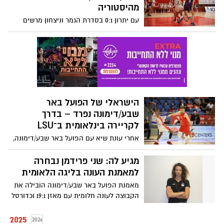
שיכריע את מאבק האליפות
מהיסטוריה
עם יתרון 0:1 בסדרת הגמר וניצחון מרשים
במשחק הראשון, שחקניות הפועל באר
שבע/דימונה יעלו הערב לפרקט במטרה
להשלים העפלה היסטורית לליגת העל –
ולהפוך עונה חלומית לרגע בלתי נשכח
הישראלי של הפועל באר
שבע/דימונה נפרד – בדרך
לקריירה בינלאומית ב־LSU
אחרי עונת שיא עם הפועל באר שבע/דימונה,
רון ציפר יוצא למסע חדש בארצות הברית –
ויצטרף לאוניברסיטת LSU היוקרתית, ממנה
מגיע לה: שני פרידמן נבחרה
יצא שאקיל אוניל האגדי
למאמנת העונה בליגה הלאומית
מאמנת הפועל באר שבע/דימונה הובילה את
הקבוצה לעונה חלומית עם מאזן 19:1 וכדורסל
סוחף – והערב תוכל לרשום העפלה היסטורית
לליגת העל במשחק גורלי מול בני יהודה בבית
2025
2026