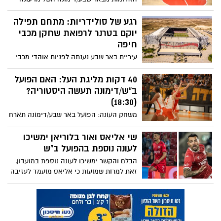
חלומית עם ניצחון ביתי על בני יהודה בדרך
לעלייה היסטורית לליגת העל – הראשונה
רגע של סולידריות: מתחם תפילה
מקבוצות הדרום שעושה זאת
יוקם בטרנר לרפואת שחקן מכבי
חיפה
עיריית באר שבע נענתה לפניות אוהדי מכבי
חיפה והקצתה מתחם תפילה באצטדיון טרנר,
ערב המשחק מול הפועל באר שבע; רב מקומי
40 דקות מליגת העל: האם הפועל
ילווה את התפילה לרפואתו של גדי קינדה,
ב"ש/דימונה תעשה היסטוריה?
המאושפז בבית החולים
(18:30)
משחק העונה: הפועל באר שבע/דימונה תארח
הערב את בני יהודה למשחק העלייה לליגת
העל
שי אליאס ואור בלוריאן ימשיכו
לעונה נוספת בהפועל ב"ש
הבלם והקשר ימשיכו לעונה נוספת במועדון,
זאת למרות שמועות כי אליאס מועמד לעזיבה