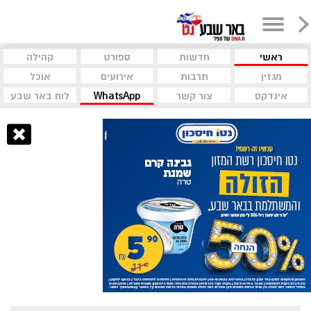
ראשי
חדשות
ספורט
קהילה
מגזין
תרבות
אירועים
אוכל
אינדקס
צור קשר
WhatsApp
לוח באר שבע