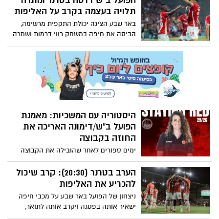
הפועל ב"ש דרסה בטרנר ונותרה
מאבק במחלה קשה. רגע השיא: משחק ראווה
תלויה בעצמה בקרב על האליפות
בהשתתפות "ילדי גרגורי" – שחקני העבר
באר שבע הציגה יכולת התקפית מרשימה,
שצמחו תחת ידיו
הביסה את חיפה במשחק רווי דרמות ושמרה
על המקום הראשון בזכות מספר ניצחונות
גבוה יותר ממכבי ת"א – רגע לפני סיום העונה
היסטוריה עם המשכיות: מאמנת
הפועל ב"ש/דימונה האריכה את
החוזה בקבוצה
ימים ספורים לאחר שהובילה את הקבוצה
להעפלה היסטורית לליגה הבכירה, האריכה
פרידמן את חוזהה בשנה נוספת – "נמשיך
הערב בטרנר (20:30): קרב שיכול
לייצג את הנגב בגאווה ובדרך שלנו", אמרה.
להכריע את האליפות
מנכ"ל המועדון: "שני היא הדנ"א של המועדון"
ניצחון של הפועל באר שבע על מכבי חיפה
ישאיר אותה בפסגה ויקרב אותה לתואר,
שלושה מחזורים לסיום; הפסד עלול להעלות