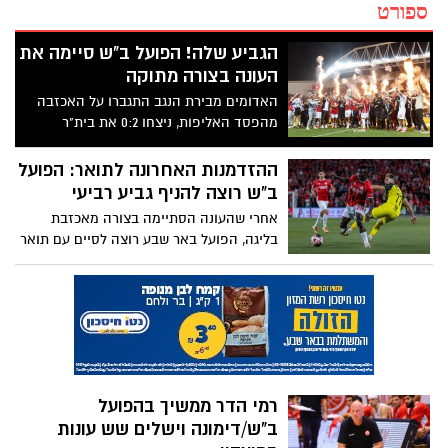
ספורט
הגביע שלה! הפועל ב"ש סיימה את
העונה בצורה מתוקה
האדומים מבירת הנגב התגברו על האכזבה
מהפסד האליפות, ניצחו 0:2 את בית"ר
ירושלים בגמר גביע המדינה – וחוגגים תואר
שלישי בשש השנים האחרונות. ביטון ואחמד
ההזדמנות האחרונה לתואר: הפועל
כבשו, יאיר הורן הניף יחד עם שחקני הקבוצה
ב"ש רוצה להניף גביע רביעי
את הגביע
אחרי שהעונה הסתיימה בצורה מאכזבת
בליגה, הפועל באר שבע רוצה לסיים עם תואר
ולזכות בגביע שלישי בתוך חמש שנים – מול
בית"ר ירושלים, שמקווה לשחזר את ההישג
מ-2023 ולחגוג שוב מול קוז'וך.
רמי הדר ממשיך בהפועל
ב"ש/דימונה וישלים שש עונות