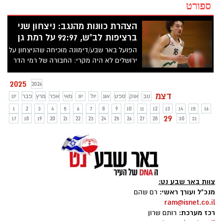
ספורט
הצהרת כוונות מהנגב: ניצחון שני
ברציפות לב"ש, 92:97 על רמת גן
הפועל באר שבע/דימונה מוכיחה שהניצחון על
ירושלים לא היה מקרי: החבורה של רמי הדר
חזרה מרמת גן עם 92:97 יוקרתי וניצחון שני
ברציפות, הודות למפגן עוצמה של סי ג'יי אלבי
2025
2026
(36 נק') וברנדון אנג'ל (27 נק'). קרופורד ניסה
דצמ
נוב
אוק
ספט
אוג
יול
יונ
מאי
אפר
מרץ
פבר
ינו
להשאיר את המארחת בתמונה, אך
1
2
3
4
5
6
7
8
9
10
11
12
13
14
15
16
הלבנים-אדומים היו גדולים על ר"ג במאני
29
17
18
19
20
21
22
23
24
25
26
27
28
30
31
טיים.
צוות באר שבע נט:
מנכ"ל ועורך ראשי:
רם שהם
ram@isnet.co.il
רכז מערכת:
רותם שרון