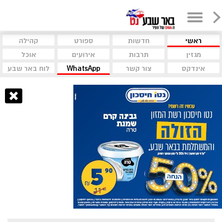
ראשי
חדשות
ספורט
קהילה
מגזין
תרבות
אירועים
אוכל
אינדקס
צור קשר
WhatsApp
לוח באר שבע