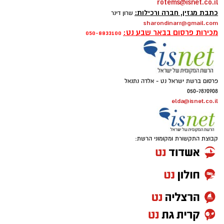
rotems@isnet.co.il
כתבת מגזין, חברה ורכילות:
שרון דינר
sharondinarr@gmail.com
מכירות פרסום בבאר שבע נט:
050-8833100
פרסום ברשת ישראל נט - אלדה נתנאל
050-7870908
elda@isnet.co.il
קבוצת התקשורת ומקומוני הרשת: