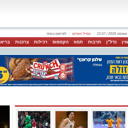
|
המייל האדום
|
לפרסום באתר
זין
נדל"ן
תרבות
תמוז
הקמפוס
רכילות
צרכנות
בריאו