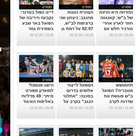
ספורט
ספורט
ספורט
ההדחה היא הרווח
הצהרת כוונות
דייט כפול בטרנר:
של ב"ש: קאנגווה
מהנגב: ניצחון שני
נקבעה היריבה של
חוזר לארץ אחרי
ברציפות לב"ש,
הפועל באר שבע
טורניר חלש עם
92:97 על רמת גן
בשמינית גמר
זמביה
הגביע
...
13:35 / 28.12.25
10:25 / 29.12.25
20:30 / 30.12.25
...
...
ספורט
ספורט
ספורט
תתאושש
המפעל לייצור
הישג פנומנלי
מטבריה? הפועל
אלופים בדרום
למועדון ספורט
ב"ש פוגשת את
בסכנה: "אתלטי
מיתר: 49 מדליות
שדרות לקרב
הנגב" בקרב על
באליפות האיגוד
קצוות בגביע
העתיד
בקראטה 2025
20:35 / 23.12.25
11:35 / 25.12.25
11:46 / 27.12.25
...
...
...