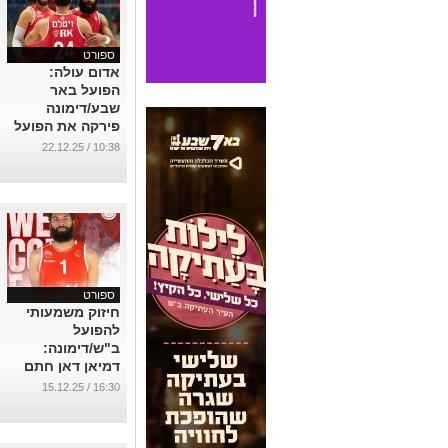
ספורט
אדום עולה:
הפועל באר
שבע/דימונה
פירקה את הפועל
ירושלים
10:38 / 22.12.25
...
ספורט
חיזוק משמעותי
להפועל
ב"ש/דימונה:
דמיאן דאן חתם
ויצטרף מיד לסגל
16:30 / 15.12.25
...