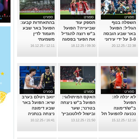
ספורט
ספורט
ספורט
השפלה בנוף
תספק עוד
בהתאחדות קבעו:
הגליל: הפועל
שביעייה? הפועל
הפועל באר שבע
באר שבע הובסה
ב"ש רוצה להגדיל
תעמוד לדין
3-0 על ידי עירוני
את הפער בפסגה
משמעתי
טבריה
...
...
12:11 / 16.12.25
09:30 / 18.12.25
22:38 / 20.12.25
...
ספורט
ספורט
ספורט
לא יכלה לה:
האקס המיתולוגי:
יואב ויטלם בערב
הפועל
הפועל ב"ש ניצחה
שיא: הפועל באר
ב"ש/דימונה
בטרנר; שער
שבע דימונה
נכנעה להפועל תל
ובישול לזלטנוביץ'
ניצחה בנתניה
אביב בהיכל
וחוזרת למומנטום
...
16:41 / 10.12.25
21:50 / 13.12.25
12:16 / 15.12.25
הקונכיה
חיובי
...
...