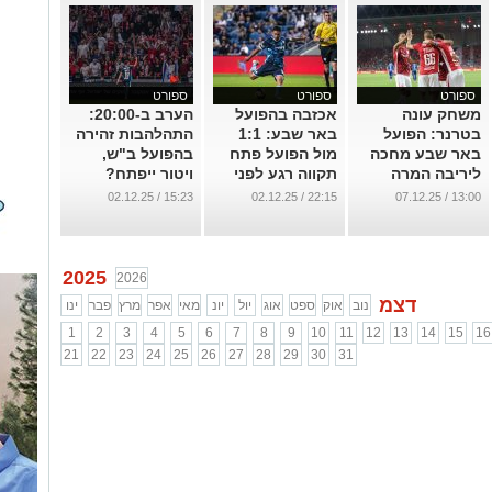
ספורט
ספורט
ספורט
משחק עונה
אכזבה בהפועל
הערב ב-20:00:
בטרנר: הפועל
באר שבע: 1:1
התהלהבות זהירה
באר שבע מחכה
מול הפועל פתח
בהפועל ב"ש,
ליריבה המרה
תקווה רגע לפני
ויטור ייפתח?
שלה
משחק העונה
...
15:23 / 02.12.25
22:15 / 02.12.25
13:00 / 07.12.25
...
...
2025
2026
דצמ
נוב
אוק
ספט
אוג
יול
יונ
מאי
אפר
מרץ
פבר
ינו
1
2
3
4
5
6
7
8
9
10
11
12
13
14
15
16
21
22
23
24
25
26
27
28
29
30
31