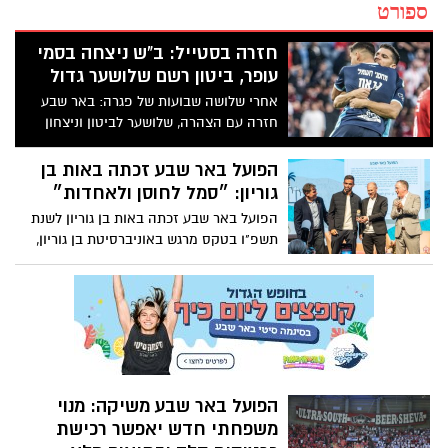
ספורט
חזרה בסטייל: ב"ש ניצחה בסמי
עופר, ביטון רשם שלושער גדול
אחרי שלושה שבועות של פגרה: באר שבע
חזרה עם הצהרה, שלושער לביטון וניצחון
מותח על חיפה לפני רצף משחקים קריטי
הפועל באר שבע זכתה באות בן
גוריון: ״סמל לחוסן ולאחדות״
הפועל באר שבע זכתה באות בן גוריון לשנת
תשפ"ו בטקס מרגש באוניברסיטת בן גוריון,
כהוקרה על תרומתה רבת השנים לקהילה,
לנוער ולחוסן החברתי בנגב.
הפועל באר שבע משיקה: מנוי
משפחתי חדש יאפשר רכישת