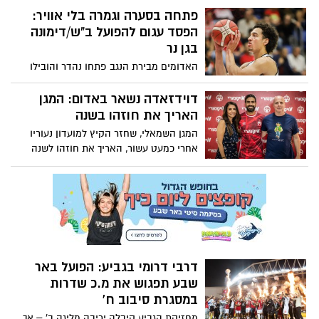
לשבור רצף של ארבע שנים ללא ניצחון במגרש
פתחה בסערה וגמרה בלי אוויר:
הביתי של היריבה. קוז'וך: "נצטרך לעמוד
הפסד עגום להפועל ב"ש/דימונה
באווירה, להישאר נאמנים לכדורגל שלנו
בגן נר
ולדעת לעבור רגעים קשים"
האדומים מבירת הנגב פתחו נהדר והובילו
כבר ב־19 נקודות, אך קרסו במחצית השנייה
ונוצחו 91:80 בידי הפועל העמק. סי.ג'יי אלבי
דוידזאדה נשאר באדום: המגן
בלט עם 24 נקודות, דמפס הוסיף 21 – אך זה
האריך את חוזהו בשנה
לא הספיק כדי למנוע הפסד שני ברציפות.
המגן השמאלי, שחזר הקיץ למועדון נעוריו
אחרי כמעט עשור, האריך את חוזהו לשנה
נוספת. אחרי פתיחת עונה מוצלחת וסולחה
מרגשת עם הקהל – דוידזאדה הפך שוב
לדמות אהובה באדום.
דרבי דרומי בגביע: הפועל באר
שבע תפגוש את מ.כ שדרות
במסגרת סיבוב ח'
מחזיקת הגביע קיבלה יריבה מליגה ב' – אך