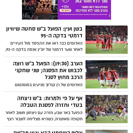
בליגת ווינר סל.
בשן ועין: הפועל ב"ש סחטה שיוויון
דרמטי בדקה ה-95
האדומים כבר ראו את ההפסד מול העיניים
לאחר שער דרמטי של יוג'ין אנסה בדקה ה-93,
אך הלדר לופז השווה תוך דקה וסידר נקודה.
הפועל באר שבע יוצאת לפגרה זמנית בפסגת
הערב (19:30): הפועל ב"ש רוצה
הטבלה, אך עם לא מעט סימני שאלה בנוגע
לכבוש את הפסגה; שני שחקני
ליכולת.
הרכב מחוץ לסגל
האדומים של רן קוז'וך מגיעים במומנטום
חיובי אחרי הניצחון על בית"ר ירושלים, אך
ייאלצו להסתדר ללא זלאטנוביץ' ובלטקסה.
אף על פי ולמרות: ב"ש ניצחה
מנגד - אשדוד, שלא הפסידה בחמשת
בטדי וחזרה לפסגת הטבלה
משחקיה האחרונים
הפועל באר שבע חזרה עם ניצחון חשוב לאחר
תקופה מאתגרת, כשהיא מצליחה לשבור רצף
של ארבע שנים ללא ניצחון בטדי ולחזור
למקום הראשון בטבלת הליגה, זאת למרות