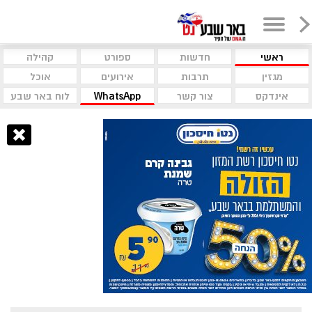
ראשי
חדשות
ספורט
קהילה
מגזין
תרבות
אירועים
אוכל
אינדקס
צור קשר
WhatsApp
לוח באר שבע