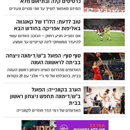
כרטיסים קלה ובתיאום מלא
המיזם מאפשר לשייך עד שני מנויים צעירים
למנוי ראשי אחד, כאשר רק ההורה המוביל
יבצע את רכישת הכרטיסים בפועל.
טוב לדעת: הלו"ז של קאנגווה
באליפות אפריקה בחודש הבא
אם זמביה תגיע רחוק – הכוכב האדום עשוי
להיעדר ממשחקי ליגה קריטיים עד אמצע
ינואר, ואולי אף מעבר לכך
סוף סוף: הפועל ב"ש/דימונה ניצחה
בביתה לראשונה העונה
האדומים מהדרום השיגו ניצחון ראשון העונה
בבית, בהובלתו של סי ג'יי אלבי עם 29 נקודות
מרשימות.
הערב בקונכייה: הפועל
ב"ש/דימונה תחפש ניצחון ראשון
בבית
האדומים של רמי הדר חוזרים לקונכייה
במטרה לעצור את רצף ההפסדים ולחגוג
ניצחון ראשון העונה מול העולה החדשה
מרעננה, במפגש ראשון אי פעם בין הקבוצות