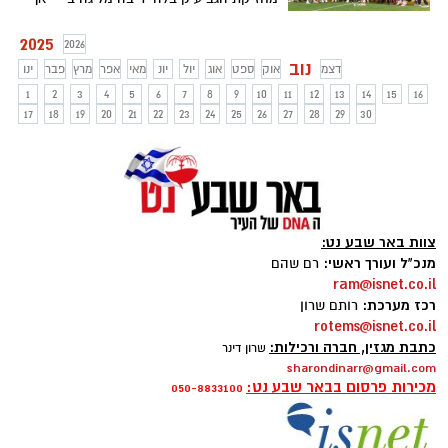
למרות ההגרלה הנוחה על הנייר, תצטרך
להיזהר מקבוצת מ.כ שדרות, שהפתיעה
2025
2026
בסיבוב הקודם כשהדיחה את הפועל חדרה
נוב
דצמ
אוק
ספט
אוג
יול
יונ
מאי
אפר
מרץ
פבר
ינו
מהלאומית.
1
2
3
4
5
6
7
8
9
10
11
12
13
14
15
16
17
18
19
20
21
22
23
24
25
26
27
28
29
30
צוות באר שבע נט:
מנכ"ל ועורך ראשי:
רם שהם
ram@isnet.co.il
רכז מערכת:
רותם שרון
rotems@isnet.co.il
כתבת מגזין, חברה ורכילות:
שרון דינר
sharondinarr@gmail.com
מכירות פרסום בבאר שבע נט:
050-8833100