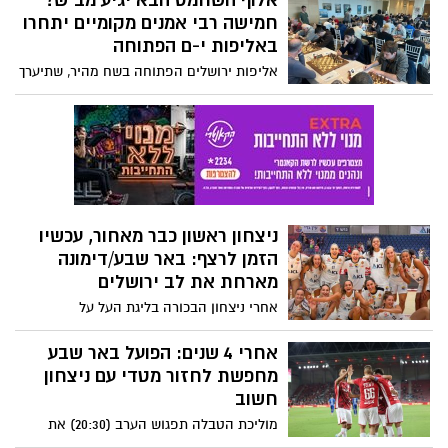
אלוף השחמט הבא יגיע מב"ש?
ההסחות והלחצים שמסביב.
חמישה רבי אמנים מקומיים יתחרו
באליפות י-ם הפתוחה
אליפות ירושלים הפתוחה בשח מהיר, שתיערך
בין ה־26–27 בנובמבר במלון רמדה, תהיה
אירוע הספורט הבינלאומי הראשון בישראל
מאז המלחמה. חמישה רבי אמנים ממועדון
השחמט באר שבע ישתתפו בתחרות
היוקרתית, שבה סך הפרסים יעמוד על 30
אלף אירו
ניצחון ראשון כבר מאחור, עכשיו
הזמן לרצף: באר שבע/דימונה
מארחת את לב ירושלים
אחרי ניצחון הבכורה בליגת העל על
כרמיאל/בית הכרם, תארח הערב (18:30)
הפועל באר שבע/דימונה את הפועל לב
אחרי 4 שנים: הפועל באר שבע
ירושלים באולם הקונכייה. המאמת שני
מחפשת לחזור מטדי עם ניצחון
פרידמן: "אנחנו מתקדמות, מאמינות בדרך
חשוב
וצריכות את הקהל הביתי מאחורינו"
מוליכת הטבלה תפגוש הערב (20:30) את
בית"ר ירושלים באצטדיון טדי, כשהיא מנסה