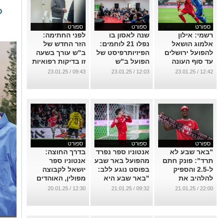
ספורט
ספורט
ספורט
רשמי: אילון
שנה לאסון בו
לפני החתימה:
אלמוג הושאל
נפלו 21 לוחמים:
הזר החדש של
להפועל ירושלים
הפיזיותרפיסט של
ב"ש עורך בשעה
עד סוף העונה
הפועל ב"ש
זו בדיקות רפואיות
משזחר הקרב
...
...
09:43 / 23.01.25
12:03 / 23.01.25
12:42 / 23.01.25
באל-מע'אזי
...
ספורט
ספורט
ספורט
"באר שבע לא
אנטוניו ספר נפרד
בדרך החוצה:
תרד": פונק חתם
מהפועל באר שבע
אנטוניו ספר
ל-2.5 והספיק
בפוסט נוגע ללב:
יושאל לקבוצה
להלהיב את
"באר שבע היא
מפולין, האוהדים
האוהדים
הבית שלי"
זועמים
12:30 / 20.01.25
09:32 / 21.01.25
22:00 / 21.01.25
...
...
...