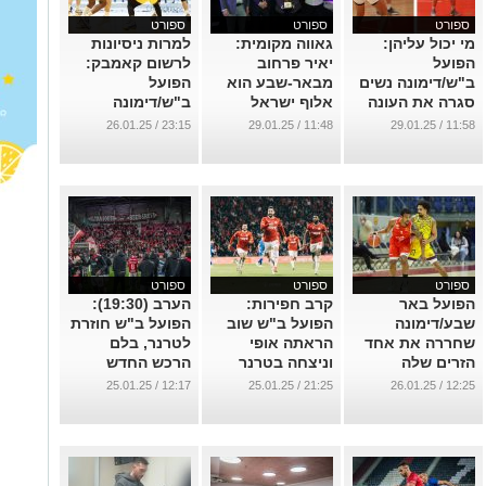
ספורט
ספורט
ספורט
מי יכול עליהן:
גאווה מקומית:
למרות ניסיונות
הפועל
יאיר פרחוב
לרשום קאמבק:
ב"ש/דימונה נשים
מבאר-שבע הוא
הפועל
סגרה את העונה
אלוף ישראל
ב"ש/דימונה
הסדירה בצורה
בשחמט
הפסידה לאלופה
23:15 / 26.01.25
11:48 / 29.01.25
11:58 / 29.01.25
חלקה
בקונכיה
...
...
...
ספורט
ספורט
ספורט
הפועל באר
קרב חפירות:
הערב (19:30):
שבע/דימונה
הפועל ב"ש שוב
הפועל ב"ש חוזרת
שחררה את אחד
הראתה אופי
לטרנר, בלם
הזרים שלה
וניצחה בטרנר
הרכש החדש
בסגל
...
...
12:17 / 25.01.25
21:25 / 25.01.25
12:25 / 26.01.25
...