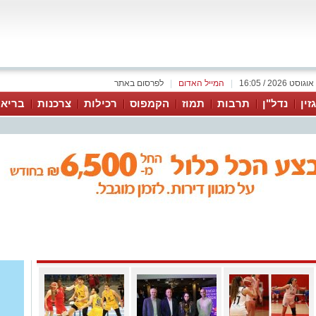
|
המייל האדום
|
לפרסום באתר
זין
נדל"ן
תרבות
תמוז
הקמפוס
רכילות
צרכנות
בריאו