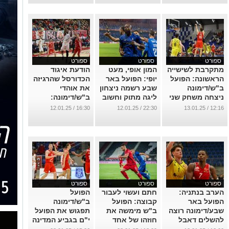
ספורט
ספורט
ספורט
מתקרבת לשישייה
המון אופי, מעט
הודעת איגוד
הראשונה: הפועל
יופי: הפועל באר
הכדורסל שהרגיזה
ב"ש/דימונה
שבע רשמה ניצחון
את אוהדי
ניצחה משחק שני
ליגה מתוק וחשוב
ב"ש/דימונה:
ברציפות
בסמי עופר
''מזלזלים בנו''
16:30 / 12.01.25
22:30 / 12.01.25
12:16 / 13.01.25
...
...
...
ספורט
ספורט
ספורט
הערב בנתניה:
חתם ועשוי לעבור
הפועל
הפועל באר
קבוצה: הפועל
ב"ש/דימונה
שבע/דימונה רוצה
ב"ש מימשה את
תפגוש את הפועל
להשלים דאבל
חוזהו של אחד
י"ם בגביע המדינה