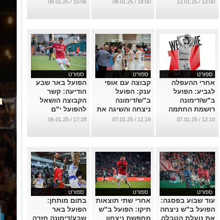
עונתי
משחקניה
...
15:06 / 08.01.25
18:00 / 08.01.25
12:00 / 12.01.25
...
...
ספורט
ספורט
ספורט
אחרי ההעפלה
קבוצה עם אופי
הפועל באר שבע
לגביע: הפועל
ענק: הפועל
הודיעה: קשר
ב"ש/דימונה
ב"ש/דימונה
הקבוצה הושאל
רושמת החתמה
ניצחה והשיגה את
להפועל י"ם
מסקרנת
הכרטיס לגביע
...
17:28 / 06.01.25
11:19 / 07.01.25
12:10 / 07.01.25
...
...
ספורט
ספורט
ספורט
עוד שבוע בפסגה:
אחרי שתי תוצאות
בתום מותחן:
הפועל ב"ש ניצחה
תיקו: הפועל ב"ש
הפועל באר
את נועלת הטבלה
מחפשת ניצחון
שבע/דימונה חזרה