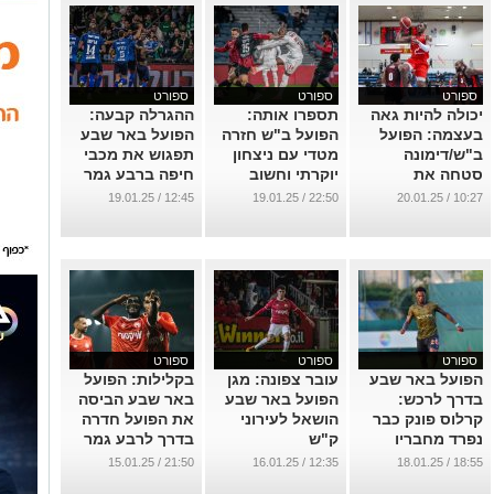
ספורט
ספורט
ספורט
יכולה להיות גאה
תספרו אותה:
ההגרלה קבעה:
בעצמה: הפועל
הפועל ב"ש חזרה
הפועל באר שבע
ב"ש/דימונה
מטדי עם ניצחון
תפגוש את מכבי
סטחה את
יוקרתי וחשוב
חיפה ברבע גמר
מחזיקת הגביע עד
גביע המדינה
...
12:45 / 19.01.25
22:50 / 19.01.25
10:27 / 20.01.25
השנייה האחרונה
...
...
ספורט
ספורט
ספורט
הפועל באר שבע
עובר צפונה: מגן
בקלילות: הפועל
בדרך לרכש:
הפועל באר שבע
באר שבע הביסה
קרלוס פונק כבר
הושאל לעירוני
את הפועל חדרה
נפרד מחבריו
ק"ש
בדרך לרבע גמר
לקבוצה
גביע המדינה
...
21:50 / 15.01.25
12:35 / 16.01.25
18:55 / 18.01.25
...
...