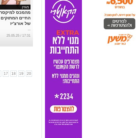
מגזין
מהמכס למיקסר 
החיים המתוקים
של אורצ'יז
...
17:31 / 25.05.25
6
17
18
19
20