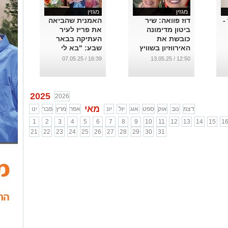
מגזין
מגזין
-
דוז פוואה: שיר
האמנית שהביאה
ביטון מדימונה
את פריז לעיר
כובשת את
העתיקה בבאר
האירווזיון בשוויץ
שבע: "בא לי
לנפץ את
...
16:39 / 07.05.25
12:50 / 13.05.25
הסטיגמה"
...
2025
2026
מאי
דצמ
נוב
אוק
ספט
אוג
יול
יונ
אפר
מרץ
פבר
ינו
1
2
3
4
5
6
7
8
9
10
11
12
13
14
15
1
21
22
23
24
25
26
27
28
29
30
31