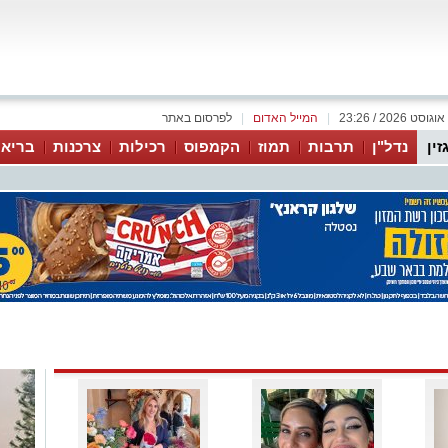
|
המייל האדום
|
לפרסום באתר
זין
נדל"ן
תרבות
תמוז
הקמפוס
רכילות
צרכנות
בריאו