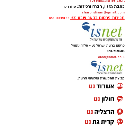
rotems@isnet.co.il
כתבת מגזין, חברה ורכילות:
שרון דינר
sharondinarr@gmail.com
מכירות פרסום בבאר שבע נט:
050-8833100
פרסום ברשת ישראל נט - אלדה נתנאל
050-7870908
elda@isnet.co.il
קבוצת התקשורת ומקומוני הרשת: