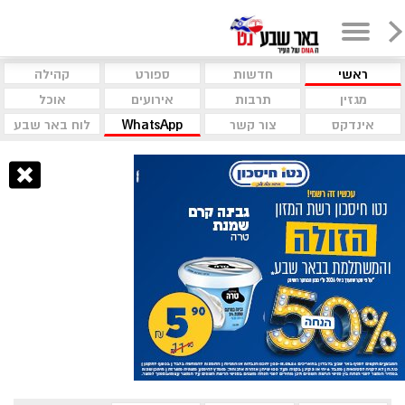
ראשי
חדשות
ספורט
קהילה
מגזין
תרבות
אירועים
אוכל
אינדקס
צור קשר
WhatsApp
לוח באר שבע