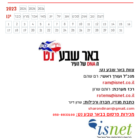
לא דיבר בפומבי - על היום בו אביו נפטר,
2023
2024
2025
2026
התפקיד שעבר אליו בירושה ללא שביקש
ינו
דצמ
נוב
אוק
ספט
אוג
יול
יונ
מאי
אפר
מרץ
פבר
אותו ואפילו על הפילוג הנוכחי בעם. ראיון
בלעדי לבאר שבע נט
1
2
3
4
5
6
7
8
9
10
11
12
13
14
15
16
17
18
19
20
21
22
23
24
25
26
27
28
29
30
31
צוות באר שבע נט:
מנכ"ל ועורך ראשי:
רם שהם
ram@isnet.co.il
רכז מערכת:
רותם שרון
rotems@isnet.co.il
כתבת מגזין, חברה ורכילות:
שרון דינר
sharondinarr@gmail.com
מכירות פרסום בבאר שבע נט:
050-8833100