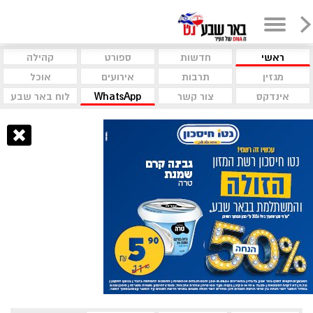
ראשי
חדשות
ספורט
קהילה
מגזין
תרבות
אירועים
אוכל
אינדקס
צור קשר
WhatsApp
לוח באר שבע