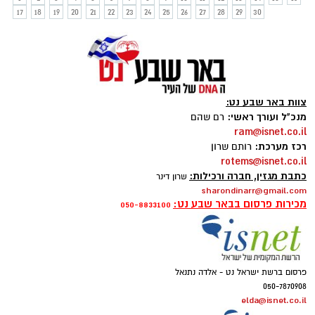
17
18
19
20
21
22
23
24
25
26
27
28
29
30
צוות באר שבע נט:
מנכ"ל ועורך ראשי:
רם שהם
ram@isnet.co.il
רכז מערכת:
רותם שרון
rotems@isnet.co.il
כתבת מגזין, חברה ורכילות:
שרון דינר
sharondinarr@gmail.com
מכירות פרסום בבאר שבע נט:
050-8833100
פרסום ברשת ישראל נט - אלדה נתנאל
050-7870908
elda@isnet.co.il