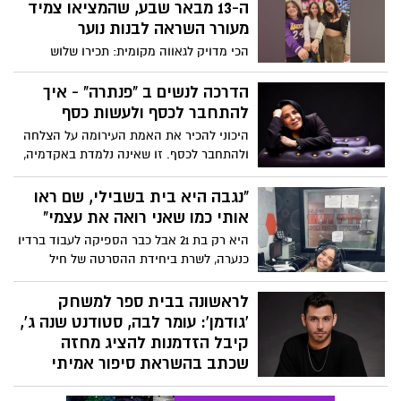
ה-13 מבאר שבע, שהמציאו צמיד
מעורר השראה לבנות נוער
הכי מדויק לגאווה מקומית: תכירו שלוש
תלמידות מתיכון עמל רב תחומי מקיף ז', לי
וילנסקי (13.5) שירה חכמיגרי (14) ואופיר דדיה
הדרכה לנשים ב "פנתרה" - איך
(14.5), שעשו היסטוריה כשזכו במקום הראשון
להתחבר לכסף ולעשות כסף
בתחרות פרויקט 'האקאתון' , אחרי שיצרו
היכוני להכיר את האמת העירומה על הצלחה
צמיד שבו ניתן להאזין בספוטיפיי לשירים
ולהתחבר לכסף. זו שאינה נלמדת באקדמיה,
שיעצימו את הביטחון האישי והדימוי האישי.
אלא מתגבשת מתוך ניסיון חיים, מלא
סיפור של השראה.
בהצלחות וכישלונות. למדי מהדרך שאחרות
"נגבה היא בית בשבילי, שם ראו
צעדו בה וקצרי את הדרך להצלחה שלך. למדי
אותי כמו שאני רואה את עצמי"
כיצד לעשות כסף בעסק משלך
היא רק בת 21 אבל כבר הספיקה לעבוד ברדיו
כנערה, לשרת ביחידת ההסרטה של חיל
האוויר תחת דובר צה"ל, לעשות תואר ולעבוד
בחו"ל, להפיק פודקאסט משלה וכיום היא
לראשונה בבית ספר למשחק
כבר בעלת עסק עצמאי לליווי עסקים. הודיה
'גודמן': עומר לבה, סטודנט שנה ג',
בן חמו מבאר שבע משתפת בראיון ל'באר
קיבל הזדמנות להציג מחזה
שבע נט' איך הצליחה לא להישאב למקומות
שכתב בהשראת סיפור אמיתי
שליליים מהסביבה אליה נחשפה בילדות
גאווה מקומית: עומר לבה, סטודנט שנה ג'
בשכונה ד' בבאר שבע, בעיקר בזכות התמיכה