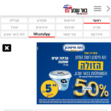
ראשי
חדשות
ספורט
קהילה
מגזין
תרבות
אירועים
אוכל
אינדקס
צור קשר
WhatsApp
לוח באר שבע