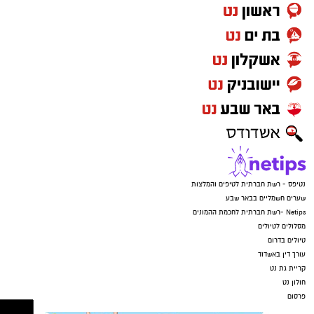
נטיפס - רשת חברתית לטיפים והמלצות
שערים חשמליים בבאר שבע
Netips -רשת חברתית לחכמת ההמונים
מסלולים לטיולים
טיולים בדרום
עורך דין באשדוד
קריית גת נט
חולון נט
פרסום