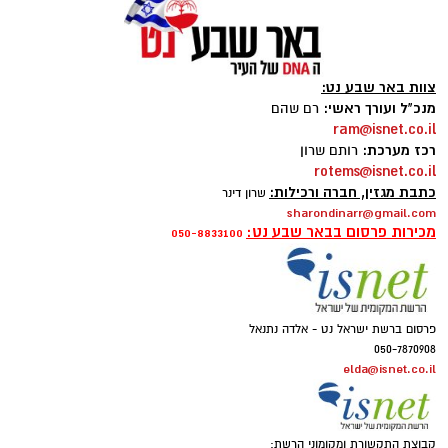
צוות באר שבע נט:
מנכ"ל ועורך ראשי:
רם שהם
ram@isnet.co.il
רכז מערכת:
רותם שרון
rotems@isnet.co.il
כתבת מגזין, חברה ורכילות:
שרון דינר
sharondinarr@gmail.com
מכירות פרסום בבאר שבע נט:
050-8833100
פרסום ברשת ישראל נט - אלדה נתנאל
050-7870908
elda@isnet.co.il
קבוצת התקשורת ומקומוני הרשת: