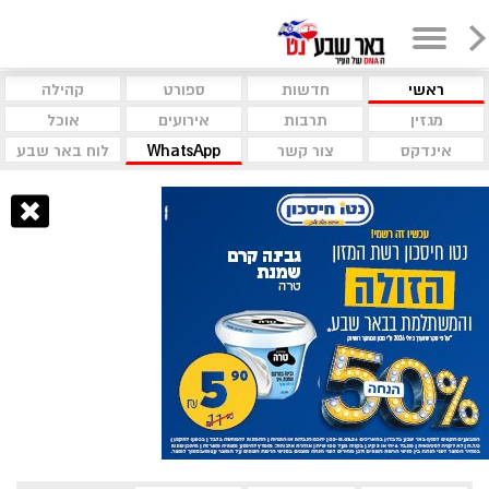
ראשי
חדשות
ספורט
קהילה
מגזין
תרבות
אירועים
אוכל
אינדקס
צור קשר
WhatsApp
לוח באר שבע