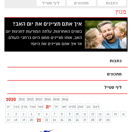
כתבות
מתכונים
ליף סטייל
מגזין
איך אתם מציינים את יום האב?
בשנים האחרונות, עלתה המודעות לחגיגות יום
האב, אותו מציינים ממש היום ברחבי העולם.
אז איך אתם מציינים את היום?
כתבות
מתכונים
ליף סטייל
2020
2021
2022
2023
2024
2025
2026
יונ
דצמ
נוב
אוק
ספט
אוג
יול
מאי
אפר
מרץ
פבר
ינו
1
2
3
4
5
6
7
8
9
10
11
12
13
14
15
16
21
17
18
19
20
22
23
24
25
26
27
28
29
30