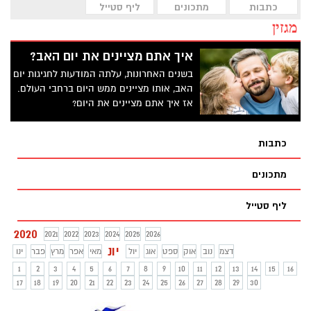
כתבות
מתכונים
ליף סטייל
מגזין
איך אתם מציינים את יום האב?
בשנים האחרונות, עלתה המודעות לחגיגות יום
האב, אותו מציינים ממש היום ברחבי העולם.
אז איך אתם מציינים את היום?
כתבות
מתכונים
ליף סטייל
2020
2021
2022
2023
2024
2025
2026
יונ
דצמ
נוב
אוק
ספט
אוג
יול
מאי
אפר
מרץ
פבר
ינו
1
2
3
4
5
6
7
8
9
10
11
12
13
14
15
16
17
18
19
20
21
22
23
24
25
26
27
28
29
30