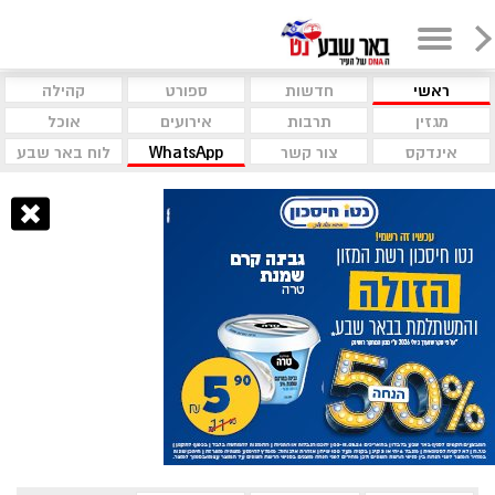
ראשי
חדשות
ספורט
קהילה
מגזין
תרבות
אירועים
אוכל
אינדקס
צור קשר
WhatsApp
לוח באר שבע