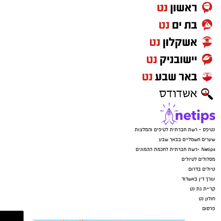
נטיפס - רשת חברתית לטיפים והמלצות
שערים חשמליים בבאר שבע
Netips -רשת חברתית לחכמת ההמונים
מסלולים לטיולים
טיולים בדרום
עורך דין באשדוד
קריית גת נט
חולון נט
פרסום