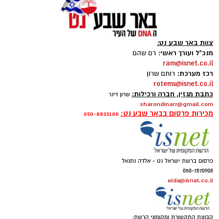
צוות באר שבע נט:
מנכ"ל ועורך ראשי:
רם שהם
ram@isnet.co.il
רכז מערכת:
רותם שרון
rotems@isnet.co.il
כתבת מגזין, חברה ורכילות:
שרון דינר
sharondinarr@gmail.com
מכירות פרסום בבאר שבע נט:
050-8833100
פרסום ברשת ישראל נט - אלדה נתנאל
050-7870908
elda@isnet.co.il
קבוצת התקשורת ומקומוני הרשת: