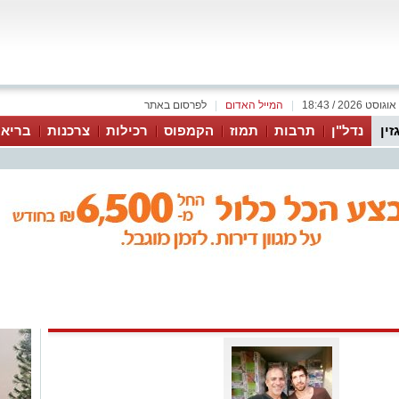
|
המייל האדום
|
לפרסום באתר
זין
נדל"ן
תרבות
תמוז
הקמפוס
רכילות
צרכנות
בריאו