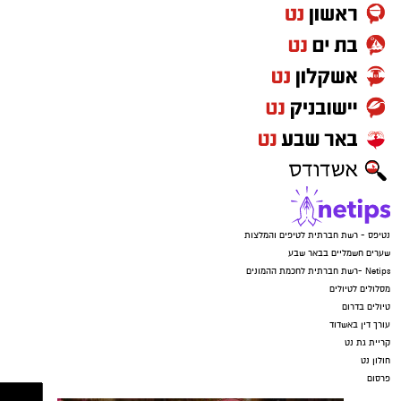
נטיפס - רשת חברתית לטיפים והמלצות
שערים חשמליים בבאר שבע
Netips -רשת חברתית לחכמת ההמונים
מסלולים לטיולים
טיולים בדרום
עורך דין באשדוד
קריית גת נט
חולון נט
פרסום