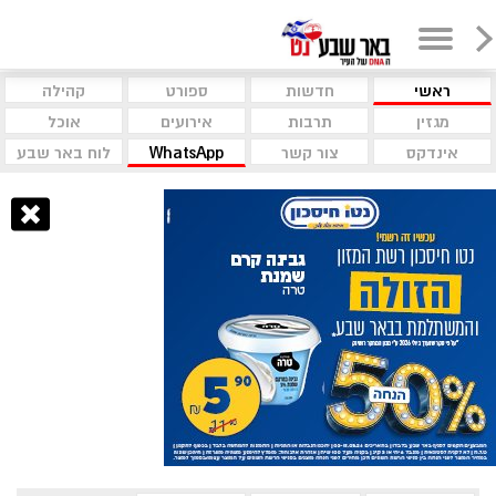
ראשי
חדשות
ספורט
קהילה
מגזין
תרבות
אירועים
אוכל
אינדקס
צור קשר
WhatsApp
לוח באר שבע