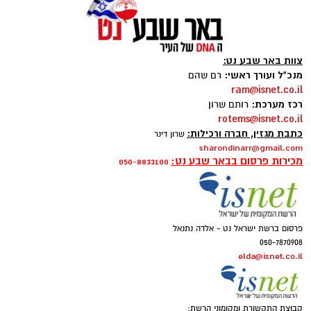
צוות באר שבע נט:
מנכ"ל ועורך ראשי:
רם שהם
ram@isnet.co.il
רכז מערכת:
רותם שרון
rotems@isnet.co.il
כתבת מגזין, חברה ורכילות:
שרון דינר
sharondinarr@gmail.com
מכירות פרסום בבאר שבע נט:
050-8833100
פרסום ברשת ישראל נט - אלדה נתנאל
050-7870908
elda@isnet.co.il
קבוצת התקשורת ומקומוני הרשת: