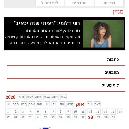
כתבות
מתכונים
ליף סטייל
מגזין
רוני דלומי: "רציתי שזה יכאיב"
רוני דלומי, אחת הזמרות האהובות
והשחקניות העסוקות בשנים האחרונות, שרצה
בין תפקיד במחזמר לבין מופע שירה בבמה
בעיר אחרת והכל כמובן בערב אחד, הוציאה
לאחרונה, בשיא הקורונה, סינגל חדש בשם
כתבות
"רציתי שזה יכאיב" והוציאה קליפ כשהיא
רוקדת סגנון לטיני חושני - רחוק מהתדמית
מתכונים
של הגוד גירל
ליף סטייל
2020
2021
2022
2023
2024
2025
2026
אוק
דצמ
נוב
ספט
אוג
יול
יונ
מאי
אפר
מרץ
פבר
ינו
1
2
3
4
5
6
7
8
9
10
11
12
13
14
15
16
28
17
18
19
20
21
22
23
24
25
26
27
29
30
31