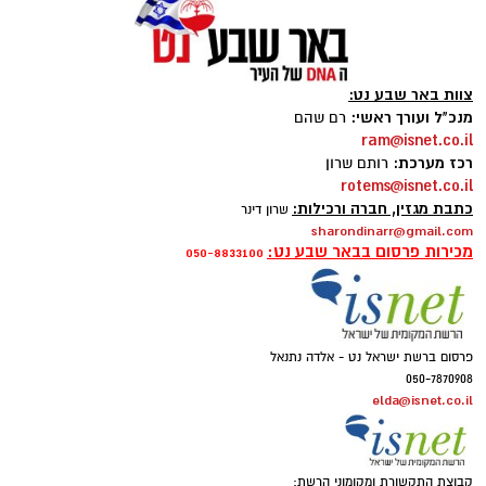
צוות באר שבע נט:
מנכ"ל ועורך ראשי:
רם שהם
ram@isnet.co.il
רכז מערכת:
רותם שרון
rotems@isnet.co.il
כתבת מגזין, חברה ורכילות:
שרון דינר
sharondinarr@gmail.com
מכירות פרסום בבאר שבע נט:
050-8833100
פרסום ברשת ישראל נט - אלדה נתנאל
050-7870908
elda@isnet.co.il
קבוצת התקשורת ומקומוני הרשת: