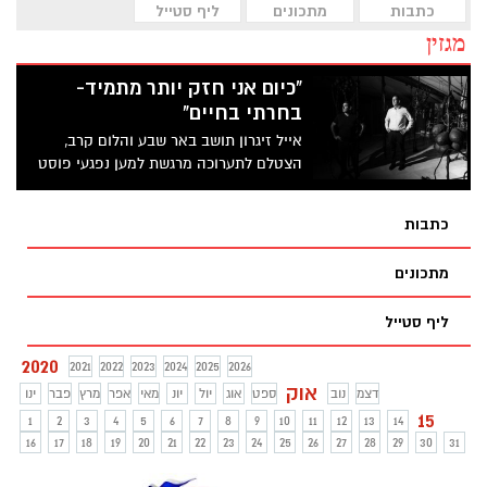
כתבות
מתכונים
ליף סטייל
מגזין
"כיום אני חזק יותר מתמיד-
בחרתי בחיים"
אייל זיגרון תושב באר שבע והלום קרב,
הצטלם לתערוכה מרגשת למען נפגעי פוסט
טראומה, לצד אחמ"ים וסלבס, אותה יזמה
הפרסומאית יערית שושן- סבג עבור 'עמותת
כתבות
שותפות מגן ישראלית'. זיגרון סיפר ל'באר
שבע נט': "בפן האישי שילמתי מחיר יקר"
מתכונים
ליף סטייל
2020
2021
2022
2023
2024
2025
2026
אוק
דצמ
נוב
ספט
אוג
יול
יונ
מאי
אפר
מרץ
פבר
ינו
15
1
2
3
4
5
6
7
8
9
10
11
12
13
14
16
17
18
19
20
21
22
23
24
25
26
27
28
29
30
31