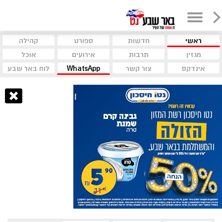
ראשי
חדשות
ספורט
קהילה
מגזין
תרבות
אירועים
אוכל
אינדקס
צור קשר
WhatsApp
לוח באר שבע