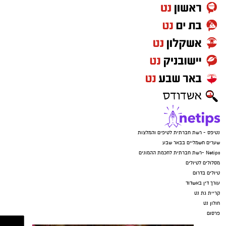
נטיפס - רשת חברתית לטיפים והמלצות
שערים חשמליים בבאר שבע
Netips -רשת חברתית לחכמת ההמונים
מסלולים לטיולים
טיולים בדרום
עורך דין באשדוד
קריית גת נט
חולון נט
פרסום