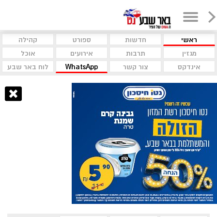
ראשי
חדשות
ספורט
קהילה
מגזין
תרבות
אירועים
אוכל
אינדקס
צור קשר
WhatsApp
לוח באר שבע