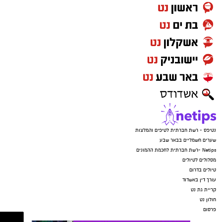
נטיפס - רשת חברתית לטיפים והמלצות
שערים חשמליים בבאר שבע
Netips -רשת חברתית לחכמת ההמונים
מסלולים לטיולים
טיולים בדרום
עורך דין באשדוד
קריית גת נט
חולון נט
פרסום