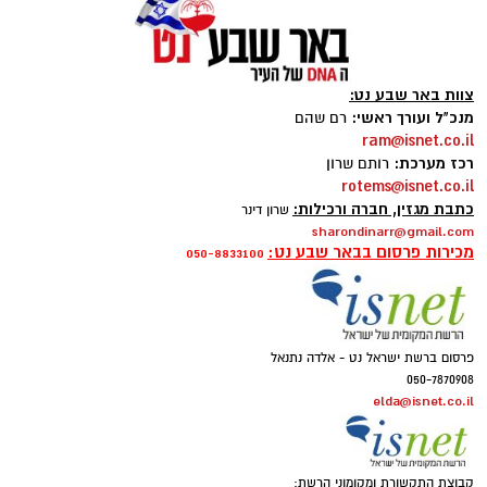
צוות באר שבע נט:
מנכ"ל ועורך ראשי:
רם שהם
ram@isnet.co.il
רכז מערכת:
רותם שרון
rotems@isnet.co.il
כתבת מגזין, חברה ורכילות:
שרון דינר
sharondinarr@gmail.com
מכירות פרסום בבאר שבע נט:
050-8833100
פרסום ברשת ישראל נט - אלדה נתנאל
050-7870908
elda@isnet.co.il
קבוצת התקשורת ומקומוני הרשת: