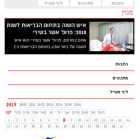
כתבות
מתכונים
ליף סטייל
מגזין
איש השנה בתחום הבריאות לשנת
2018: פרופ' אשר בשירי
אתם בחרתם, פרופ' אשר בשירי הוא איש
השנה של באר שבע בתחום הבריאות! בין
ניהול מחלקת יולדות ג' והמרפאה לאיבודי
הריון חוזרים, לארגון כנסים ולימוד סטז'רים
כתבות
בחטיבה למיילדות וגינקולוגיה בסורוקה.
הצלחנו לתפוס את פרופ' בשירי לראיון
מתכונים
ליף סטייל
2019
2020
2021
2022
2023
2024
2025
2026
ינו
דצמ
נוב
אוק
ספט
אוג
יול
יונ
מאי
אפר
מרץ
פבר
8
1
2
3
4
5
6
7
9
10
11
12
13
14
15
16
17
18
19
20
21
22
23
24
25
26
27
28
29
30
31