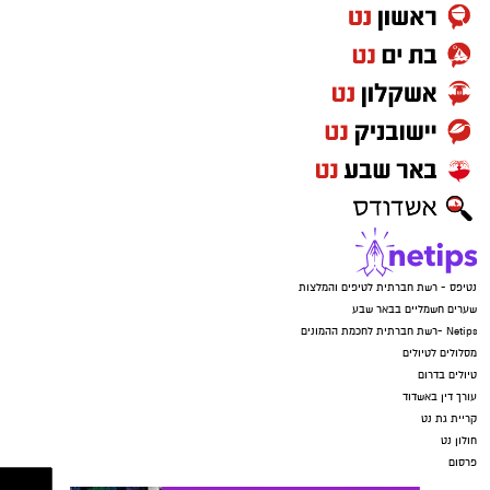
נטיפס - רשת חברתית לטיפים והמלצות
שערים חשמליים בבאר שבע
Netips -רשת חברתית לחכמת ההמונים
מסלולים לטיולים
טיולים בדרום
עורך דין באשדוד
קריית גת נט
חולון נט
פרסום