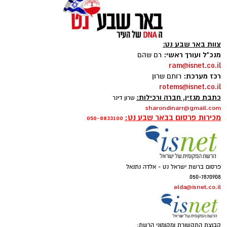
צוות באר שבע נט:
מנכ"ל ועורך ראשי:
רם שהם
ram@isnet.co.il
רכז מערכת:
רותם שרון
rotems@isnet.co.il
כתבת מגזין, חברה ורכילות:
שרון דינר
sharondinarr@gmail.com
מכירות פרסום בבאר שבע נט:
050-8833100
פרסום ברשת ישראל נט - אלדה נתנאל
050-7870908
elda@isnet.co.il
קבוצת התקשורת ומקומוני הרשת: