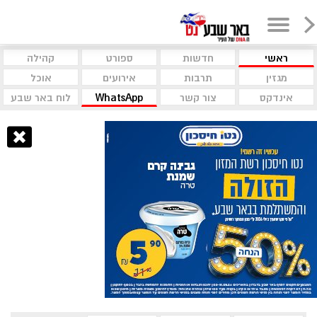
ראשי
חדשות
ספורט
קהילה
מגזין
תרבות
אירועים
אוכל
אינדקס
צור קשר
WhatsApp
לוח באר שבע